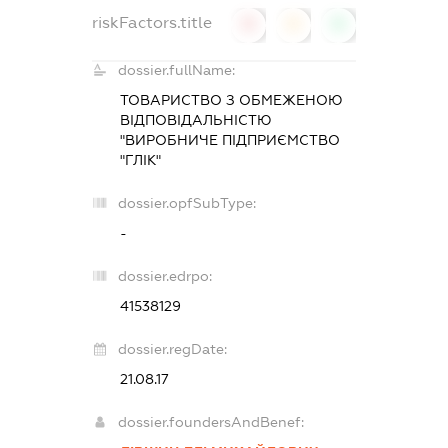
riskFactors.title
0
0
0
dossier.fullName:
ТОВАРИСТВО З ОБМЕЖЕНОЮ
ВІДПОВІДАЛЬНІСТЮ
"ВИРОБНИЧЕ ПІДПРИЄМСТВО
"ГЛІК"
dossier.opfSubType:
-
dossier.edrpo:
41538129
dossier.regDate:
21.08.17
dossier.foundersAndBenef: