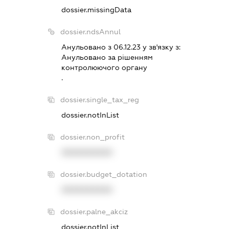
dossier.missingData
dossier.ndsAnnul
Анульовано з 06.12.23 у зв'язку з:
Анульовано за рiшенням
контролюючого органу
.
dossier.single_tax_reg
dossier.notInList
dossier.non_profit
XXXXXXXXXX
dossier.budget_dotation
XXXXXXXXXX
dossier.palne_akciz
dossier.notInList