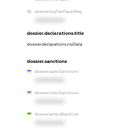
dossier.bigTaxPayerReg
XXXXXXXXXX
dossier.declarations.title
dossier.declarations.noData
dossier.sanctions
dossier.specSanctions
XXXXXXXXXX
dossier.rnboSanctions
XXXXXXXXXX
dossier.amkuBlackList
XXXXXXXXXX