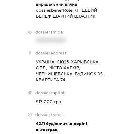
вирішальний вплив
dossier.benefRole:
КІНЦЕВИЙ
БЕНЕФІЦІАРНИЙ ВЛАСНИК
dossier.smida:
XXXXXXXXXX
dossier.address:
УКРАЇНА, 61023, ХАРКІВСЬКА
ОБЛ., МІСТО ХАРКІВ,
ЧЕРНИШЕВСЬКА, БУДИНОК 95,
КВАРТИРА 74
dossier.capital:
917 000 грн.
dossier.kveds:
42.11
будівництво доріг і
автострад