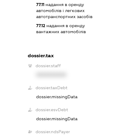
77.11
надання в оренду
автомобілів і легкових
автотранспортних засобів
77.12
надання в оренду
вантажних автомобілів
dossier.tax
dossier.staff
XXXXXXXXXX
dossier.taxDebt
dossier.missingData
dossier.esvDebt
dossier.missingData
dossier.ndsPayer