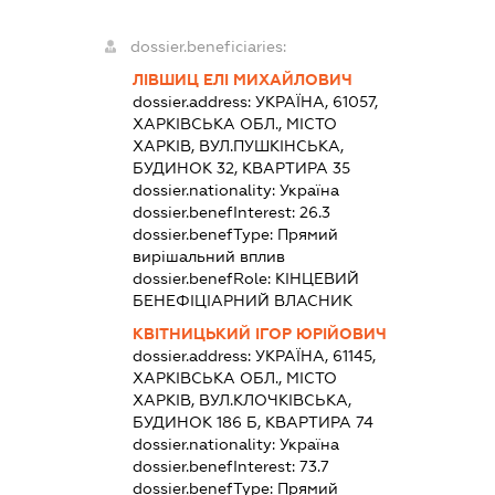
dossier.beneficiaries:
ЛІВШИЦ ЕЛІ МИХАЙЛОВИЧ
dossier.address:
УКРАЇНА, 61057,
ХАРКІВСЬКА ОБЛ., МІСТО
ХАРКІВ, ВУЛ.ПУШКІНСЬКА,
БУДИНОК 32, КВАРТИРА 35
dossier.nationality:
Україна
dossier.benefInterest:
26.3
dossier.benefType:
Прямий
вирішальний вплив
dossier.benefRole:
КІНЦЕВИЙ
БЕНЕФІЦІАРНИЙ ВЛАСНИК
КВІТНИЦЬКИЙ ІГОР ЮРІЙОВИЧ
dossier.address:
УКРАЇНА, 61145,
ХАРКІВСЬКА ОБЛ., МІСТО
ХАРКІВ, ВУЛ.КЛОЧКІВСЬКА,
БУДИНОК 186 Б, КВАРТИРА 74
dossier.nationality:
Україна
dossier.benefInterest:
73.7
dossier.benefType:
Прямий