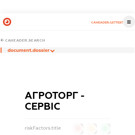
CAHEADER.GETTEST
CAHEADER.SEARCH
document.dossier
АГРОТОРГ -
СЕРВІС
riskFactors.title
0
0
0