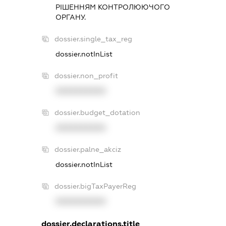
РIШЕННЯМ КОНТРОЛЮЮЧОГО
ОРГАНУ.
dossier.single_tax_reg
dossier.notInList
dossier.non_profit
XXXXXXXXXX
dossier.budget_dotation
XXXXXXXXXX
dossier.palne_akciz
dossier.notInList
dossier.bigTaxPayerReg
XXXXXXXXXX
dossier.declarations.title