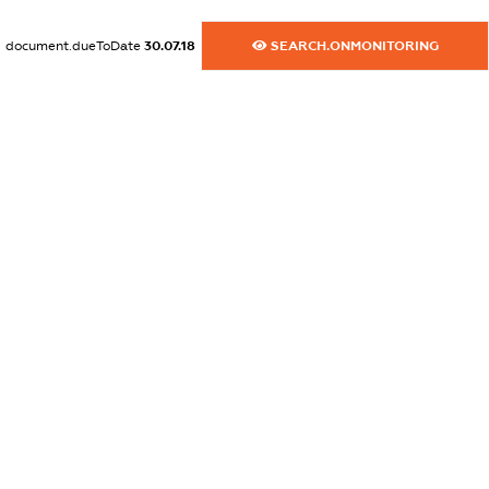
XXXXXXXXXX
document.dueToDate
30.07.18
SEARCH.ONMONITORING
dossier.commercial_info.activity
XXXXXXXXXX
freemium.exampleText_1
freemium.exampleText_2
freemium.anonymousPerSearch2
FREEMIUM.DETAILS
FREEMIUM.REGISTER