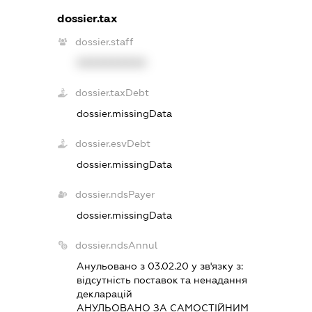
dossier.tax
dossier.staff
XXXXXXXXXX
dossier.taxDebt
dossier.missingData
dossier.esvDebt
dossier.missingData
dossier.ndsPayer
dossier.missingData
dossier.ndsAnnul
Анульовано з 03.02.20 у зв'язку з:
вiдсутнiсть поставок та ненадання
декларацiй
АНУЛЬОВАНО ЗА САМОСТIЙНИМ