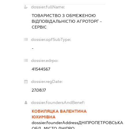
dossier.fullName:
ТОВАРИСТВО З ОБМЕЖЕНОЮ
ВІДПОВІДАЛЬНІСТЮ
АГРОТОРГ -
СЕРВІС
dossier.opfSubType:
-
dossier.edrpo:
41544567
dossier.regDate:
27.08.17
dossier.foundersAndBenef:
КОБИЛЯЦКА ВАЛЕНТИНА
ЮХИМІВНА
dossier.founderAddress
ДНІПРОПЕТРОВСЬКА
ОБЛ., МІСТО ДНІПРО,