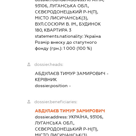
93106, ЛУГАНСЬКА ОБЛ.,
СЄВЄРОДОНЕЦЬКИЙ Р-Н(П),
МІСТО ЛИСИЧАНСЬК(З),
ВУЛ.СОСЮРИ В. ІМ., БУДИНОК
180, КВАРТИРА 3
statements.nationality:
Україна
Розмір внеску до статутного
фонду (грн.):
1 000
(100 %)
dossier.heads:
АБДУЛАЄВ ТИМУР ЗАМИРОВИЧ
-
КЕРІВНИК
dossier.position -
dossier.beneficiaries:
АБДУЛАЄВ ТИМУР ЗАМИРОВИЧ
dossier.address:
УКРАЇНА, 93106,
ЛУГАНСЬКА ОБЛ.,
СЄВЄРОДОНЕЦЬКИЙ Р-Н(П),
МІСТО ЛИСИЧАНСЬК(З),