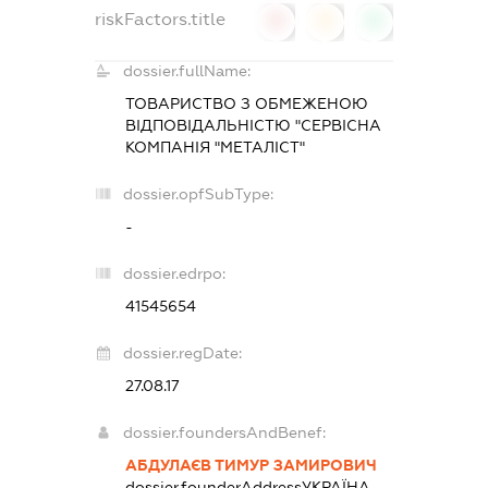
riskFactors.title
0
0
0
dossier.fullName:
ТОВАРИСТВО З ОБМЕЖЕНОЮ
ВІДПОВІДАЛЬНІСТЮ "СЕРВІСНА
КОМПАНІЯ "МЕТАЛІСТ"
dossier.opfSubType:
-
dossier.edrpo:
41545654
dossier.regDate:
27.08.17
dossier.foundersAndBenef:
АБДУЛАЄВ ТИМУР ЗАМИРОВИЧ
dossier.founderAddress
УКРАЇНА,