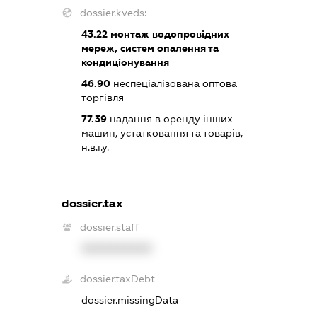
dossier.kveds:
43.22
монтаж водопровідних
мереж, систем опалення та
кондиціонування
46.90
неспеціалізована оптова
торгівля
77.39
надання в оренду інших
машин, устатковання та товарів,
н.в.і.у.
dossier.tax
dossier.staff
XXXXXXXXXX
dossier.taxDebt
dossier.missingData