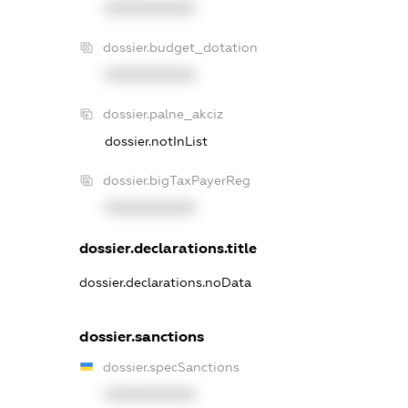
XXXXXXXXXX
dossier.budget_dotation
XXXXXXXXXX
dossier.palne_akciz
dossier.notInList
dossier.bigTaxPayerReg
XXXXXXXXXX
dossier.declarations.title
dossier.declarations.noData
dossier.sanctions
dossier.specSanctions
XXXXXXXXXX