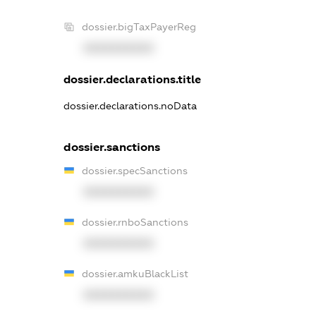
dossier.bigTaxPayerReg
XXXXXXXXXX
dossier.declarations.title
dossier.declarations.noData
dossier.sanctions
dossier.specSanctions
XXXXXXXXXX
dossier.rnboSanctions
XXXXXXXXXX
dossier.amkuBlackList
XXXXXXXXXX