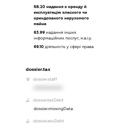
68.20
надання в оренду й
експлуатацію власного чи
орендованого нерухомого
майна
63.99
надання інших
інформаційних послуг, н.в.і.у.
69.10
діяльність у сфері права
dossier.tax
dossier.staff
XXXXXXXXXX
dossier.taxDebt
dossier.missingData
dossier.esvDebt