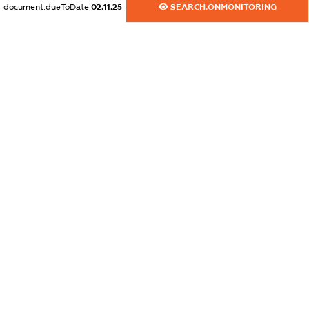
document.dueToDate
02.11.25
SEARCH.ONMONITORING
dossier.commercial_info.email
XXXXXXXXXX
dossier.commercial_info.website
XXXXXXXXXX
dossier.commercial_info.activity
XXXXXXXXXX
freemium.exampleText_1
freemium.exampleText_2
freemium.anonymousPerSearch2
FREEMIUM.DETAILS
FREEMIUM.REGISTER