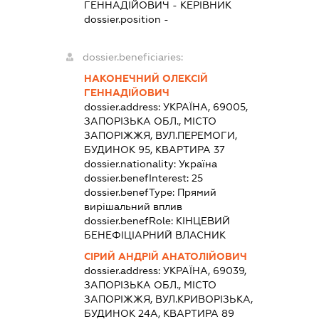
ГЕННАДІЙОВИЧ
-
КЕРІВНИК
dossier.position -
dossier.beneficiaries:
НАКОНЕЧНИЙ ОЛЕКСІЙ
ГЕННАДІЙОВИЧ
dossier.address:
УКРАЇНА, 69005,
ЗАПОРІЗЬКА ОБЛ., МІСТО
ЗАПОРІЖЖЯ, ВУЛ.ПЕРЕМОГИ,
БУДИНОК 95, КВАРТИРА 37
dossier.nationality:
Україна
dossier.benefInterest:
25
dossier.benefType:
Прямий
вирішальний вплив
dossier.benefRole:
КІНЦЕВИЙ
БЕНЕФІЦІАРНИЙ ВЛАСНИК
СІРИЙ АНДРІЙ АНАТОЛІЙОВИЧ
dossier.address:
УКРАЇНА, 69039,
ЗАПОРІЗЬКА ОБЛ., МІСТО
ЗАПОРІЖЖЯ, ВУЛ.КРИВОРІЗЬКА,
БУДИНОК 24А, КВАРТИРА 89