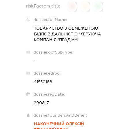
riskFactors.title
0
0
0
dossier.fullName:
ТОВАРИСТВО З ОБМЕЖЕНОЮ
ВІДПОВІДАЛЬНІСТЮ "КЕРУЮЧА
КОМПАНІЯ "ПРАДІУМ"
dossier.opfSubType:
-
dossier.edrpo:
41550188
dossier.regDate:
29.08.17
dossier.foundersAndBenef:
НАКОНЕЧНИЙ ОЛЕКСІЙ