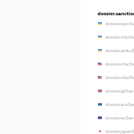
dossier.sanctio
dossier.specS
dossier.rnboS
dossier.amkuB
dossier.ofacS
dossier.ofac
dossier.gbSan
dossier.ausSa
dossier.euSan
dossier.japan