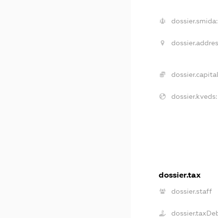
dossier.smida:
dossier.addres
dossier.capital
dossier.kveds:
dossier.tax
dossier.staff
dossier.taxDe