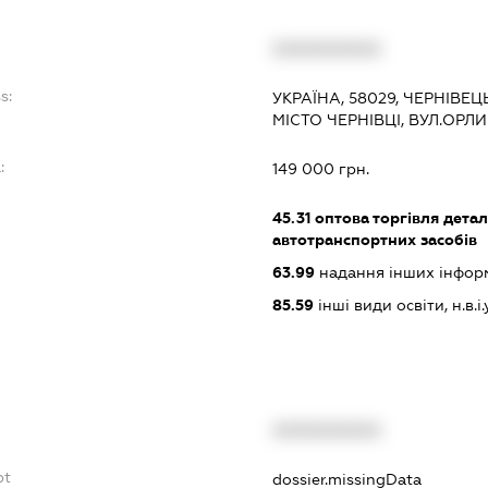
XXXXXXXXXX
s:
УКРАЇНА, 58029, ЧЕРНІВЕЦ
МІСТО ЧЕРНІВЦІ, ВУЛ.ОРЛ
:
149 000 грн.
45.31
оптова торгівля дета
автотранспортних засобів
63.99
надання інших інформац
85.59
інші види освіти, н.в.і.у
XXXXXXXXXX
bt
dossier.missingData