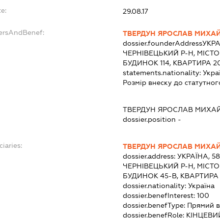
e:
29.08.17
dersAndBenef:
ТВЕРДУН ЯРОСЛАВ МИХА
dossier.founderAddress
УКРА
ЧЕРНІВЕЦЬКИЙ Р-Н, МІСТО
БУДИНОК 114, КВАРТИРА 2
statements.nationality:
Укра
Розмір внеску до статутног
ТВЕРДУН ЯРОСЛАВ МИХА
dossier.position -
ciaries:
ТВЕРДУН ЯРОСЛАВ МИХА
dossier.address:
УКРАЇНА, 5
ЧЕРНІВЕЦЬКИЙ Р-Н, МІСТО
БУДИНОК 45-В, КВАРТИРА
dossier.nationality:
Україна
dossier.benefInterest:
100
dossier.benefType:
Прямий в
dossier.benefRole:
КІНЦЕВИ