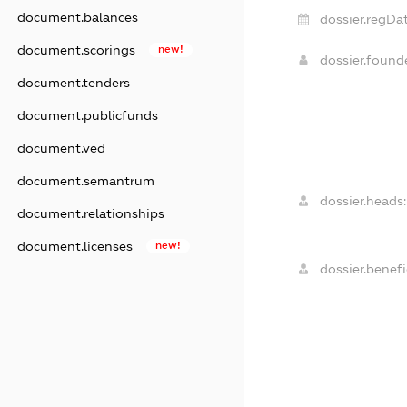
document.balances
dossier.regDat
document.scorings
new!
dossier.foun
document.tenders
document.publicfunds
document.ved
document.semantrum
dossier.heads:
document.relationships
document.licenses
new!
dossier.benefi