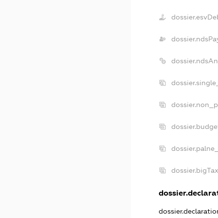
dossier.esvDe
dossier.ndsPa
dossier.ndsAn
dossier.singl
dossier.non_p
dossier.budge
dossier.palne
dossier.bigTa
dossier.declarat
dossier.declarati