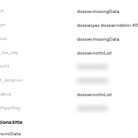
bt
dossier.missingData
yer
dossier.yes
dossier.ndsInn 4
nul
dossier.missingData
e_tax_reg
dossier.notInList
rofit
XXXXXXXXXX
t_dotation
XXXXXXXXXX
_akciz
dossier.notInList
xPayerReg
XXXXXXXXXX
ions.title
ons.noData