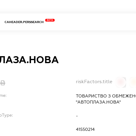
BETA
CAHEADER.PERSSEARCH
ЛАЗА.НОВА
riskFactors.title
0
ame:
ТОВАРИСТВО З ОБМЕЖЕН
"АВТОПЛАЗА.НОВА"
bType:
-
41550214