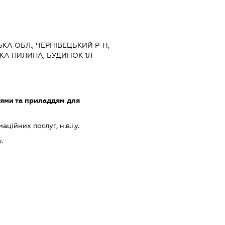
ЬКА ОБЛ., ЧЕРНІВЕЦЬКИЙ Р-Н,
ИКА ПИЛИПА, БУДИНОК 1Л
лями та приладдям для
ійних послуг, н.в.і.у.
.