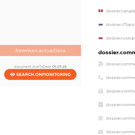
dossier.canad
dossier.rfSan
dossier.russia
freemium.actualData
dossier.comme
dossier.comme
document.dueToDate
01.03.26
SEARCH.ONMONITORING
dossier.comme
dossier.comme
dossier.comme
dossier.comme
dossier.comme