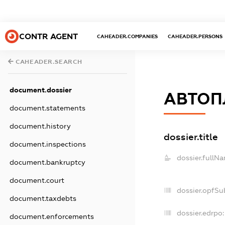
CONTR AGENT
CAHEADER.COMPANIES
CAHEADER.PERSONS
CAHEADER.SEARCH
document.dossier
АВТОП
document.statements
document.history
dossier.title
document.inspections
dossier.fullN
document.bankruptcy
document.court
dossier.opfSu
document.taxdebts
dossier.edrpo:
document.enforcements