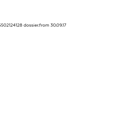
15502124128
dossier.from 30.09.17