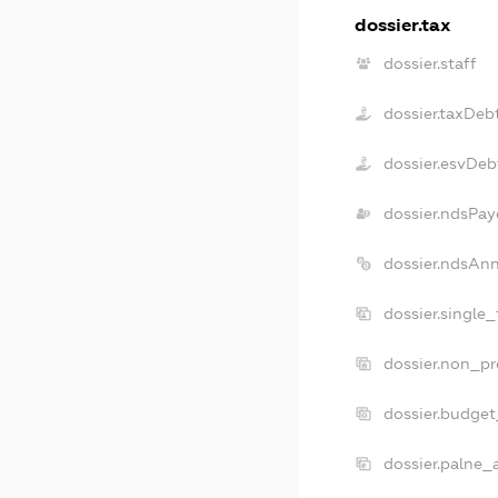
dossier.tax
dossier.staff
dossier.taxDeb
dossier.esvDeb
dossier.ndsPay
dossier.ndsAn
dossier.single
dossier.non_pr
dossier.budge
dossier.palne_