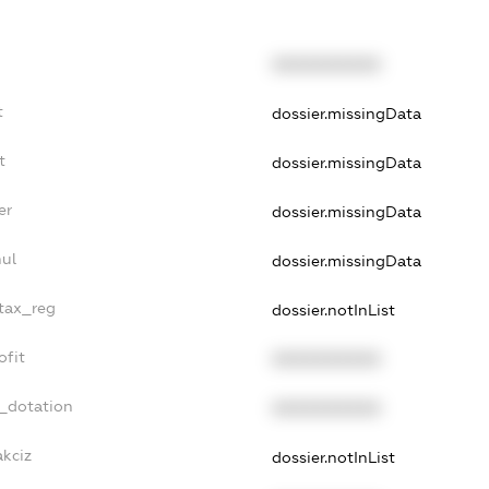
XXXXXXXXXX
t
dossier.missingData
t
dossier.missingData
er
dossier.missingData
nul
dossier.missingData
_tax_reg
dossier.notInList
ofit
XXXXXXXXXX
t_dotation
XXXXXXXXXX
akciz
dossier.notInList