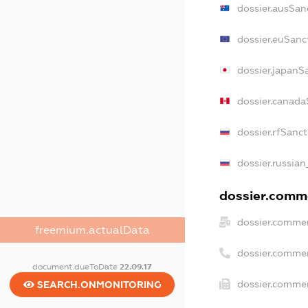
dossier.ausSan
dossier.euSanc
dossier.japanS
dossier.canada
dossier.rfSanc
dossier.russian
dossier.comme
dossier.commer
freemium.actualData
dossier.comme
document.dueToDate
22.09.17
dossier.commer
SEARCH.ONMONITORING