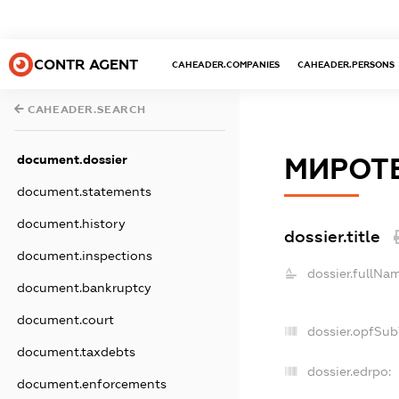
CONTR AGENT
CAHEADER.COMPANIES
CAHEADER.PERSONS
CAHEADER.SEARCH
document.dossier
МИРОТ
document.statements
document.history
dossier.title
document.inspections
dossier.fullNa
document.bankruptcy
document.court
dossier.opfSub
document.taxdebts
dossier.edrpo:
document.enforcements