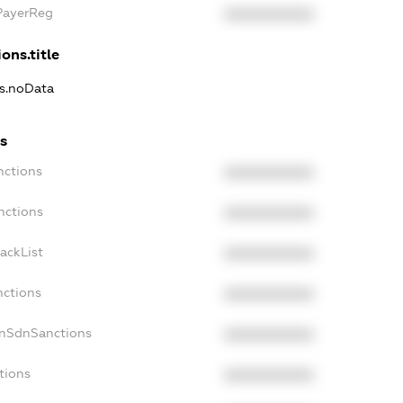
xPayerReg
XXXXXXXXXX
ons.title
ns.noData
ns
nctions
XXXXXXXXXX
nctions
XXXXXXXXXX
ackList
XXXXXXXXXX
nctions
XXXXXXXXXX
onSdnSanctions
XXXXXXXXXX
tions
XXXXXXXXXX