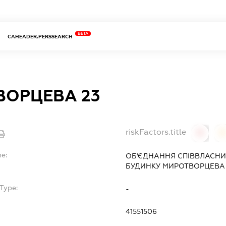
BETA
CAHEADER.PERSSEARCH
ВОРЦЕВА 23
riskFactors.title
0
0
me:
ОБ'ЄДНАННЯ СПІВВЛАСНИ
БУДИНКУ
МИРОТВОРЦЕВА 
Type:
-
41551506