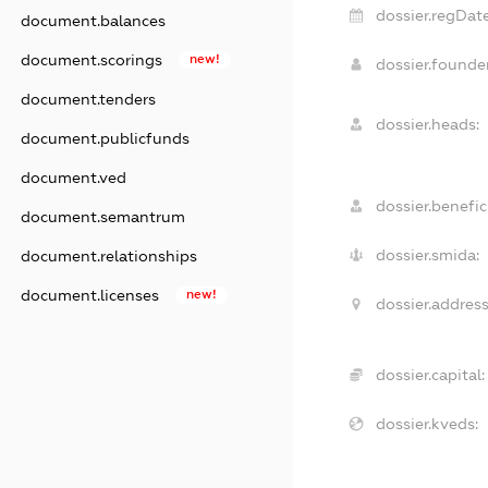
dossier.regDate
document.balances
document.scorings
new!
dossier.found
document.tenders
dossier.heads:
document.publicfunds
document.ved
dossier.benefici
document.semantrum
dossier.smida:
document.relationships
document.licenses
new!
dossier.address
dossier.capital:
dossier.kveds: