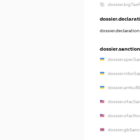
dossier.bigTa
dossier.declarati
dossier.declaratio
dossier.sanctio
dossier.specSa
dossier.rnboSa
dossier.amkuBl
dossier.ofacSa
dossier.ofacN
dossier.gbSanc