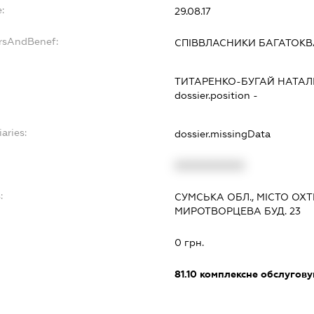
:
29.08.17
ersAndBenef:
СПІВВЛАСНИКИ БАГАТОК
ТИТАРЕНКО-БУГАЙ НАТАЛ
dossier.position -
aries:
dossier.missingData
XXXXXXXXXX
:
СУМСЬКА ОБЛ., МІСТО ОХ
МИРОТВОРЦЕВА БУД. 23
0 грн.
81.10
комплексне обслуговув