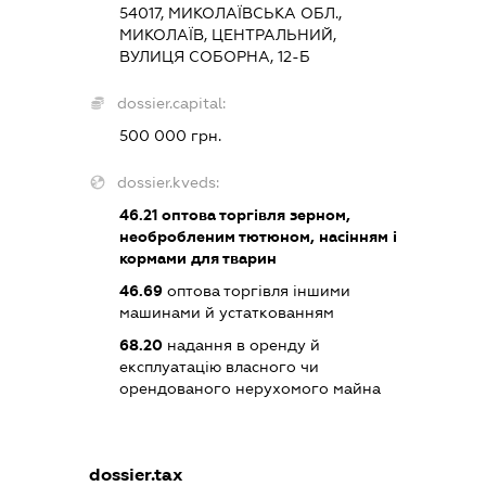
54017, МИКОЛАЇВСЬКА ОБЛ.,
МИКОЛАЇВ, ЦЕНТРАЛЬНИЙ,
ВУЛИЦЯ СОБОРНА, 12-Б
dossier.capital:
500 000 грн.
dossier.kveds:
46.21
оптова торгівля зерном,
необробленим тютюном, насінням і
кормами для тварин
46.69
оптова торгівля іншими
машинами й устаткованням
68.20
надання в оренду й
експлуатацію власного чи
орендованого нерухомого майна
dossier.tax