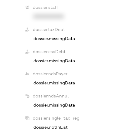
dossier.staff
XXXXXXXXXX
dossier.taxDebt
dossier.missingData
dossier.esvDebt
dossier.missingData
dossier.ndsPayer
dossier.missingData
dossier.ndsAnnul
dossier.missingData
dossier.single_tax_reg
dossier.notInList