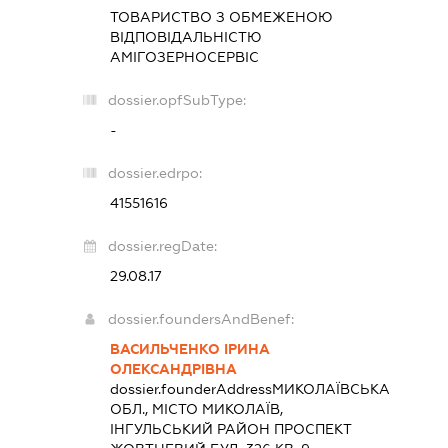
ТОВАРИСТВО З ОБМЕЖЕНОЮ
ВІДПОВІДАЛЬНІСТЮ
АМІГОЗЕРНОСЕРВІС
dossier.opfSubType:
-
dossier.edrpo:
41551616
dossier.regDate:
29.08.17
dossier.foundersAndBenef:
ВАСИЛЬЧЕНКО ІРИНА
ОЛЕКСАНДРІВНА
dossier.founderAddress
МИКОЛАЇВСЬКА
ОБЛ., МІСТО МИКОЛАЇВ,
ІНГУЛЬСЬКИЙ РАЙОН ПРОСПЕКТ