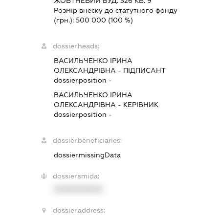
ЖОВТНЕВИЙ БУД. 326 КВ. 9
Розмір внеску до статутного фонду
(грн.):
500 000
(100 %)
dossier.heads:
ВАСИЛЬЧЕНКО ІРИНА
ОЛЕКСАНДРІВНА
-
ПІДПИСАНТ
dossier.position -
ВАСИЛЬЧЕНКО ІРИНА
ОЛЕКСАНДРІВНА
-
КЕРІВНИК
dossier.position -
dossier.beneficiaries:
dossier.missingData
dossier.smida:
XXXXXXXXXX
dossier.address: