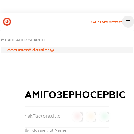
CAHEADER.GETTEST
CAHEADER.SEARCH
document.dossier
АМІГОЗЕРНОСЕРВІС
riskFactors.title
0
0
0
dossier.fullName: