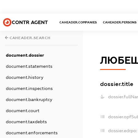
CONTR AGENT
CAHEADER.COMPANIES
CAHEADER.PERSONS
CAHEADER.SEARCH
document.dossier
ЛЮБЕШ
document.statements
document.history
dossier.title
document.inspections
dossier.fullNa
document.bankruptcy
document.court
dossier.opfSu
document.taxdebts
dossier.edrpo:
document.enforcements