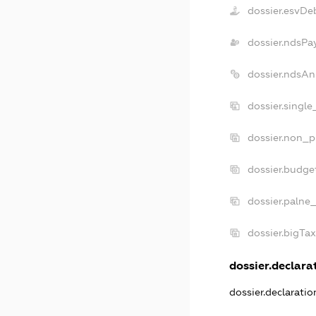
dossier.esvDe
dossier.ndsPa
dossier.ndsAn
dossier.singl
dossier.non_p
dossier.budge
dossier.palne
dossier.bigTa
dossier.declarat
dossier.declarati