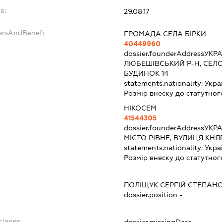
e:
29.08.17
dersAndBenef:
ГРОМАДА СЕЛА БІРКИ
40449960
dossier.founderAddress
УКРА
ЛЮБЕШІВСЬКИЙ Р-Н, СЕЛО
БУДИНОК 14
statements.nationality:
Укра
Розмір внеску до статутног
НІКОСЕМ
41544305
dossier.founderAddress
УКРА
МІСТО РІВНЕ, ВУЛИЦЯ КНЯ
statements.nationality:
Укра
Розмір внеску до статутног
ПОЛІЩУК СЕРГІЙ СТЕПАН
dossier.position -
iaries:
dossier.missingData