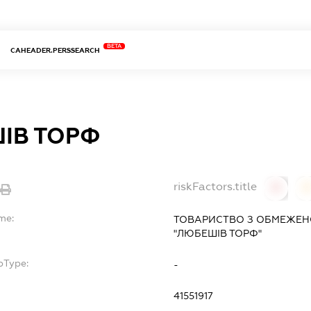
BETA
CAHEADER.PERSSEARCH
ІВ ТОРФ
riskFactors.title
0
me:
ТОВАРИСТВО З ОБМЕЖЕН
"ЛЮБЕШІВ ТОРФ"
bType:
-
41551917