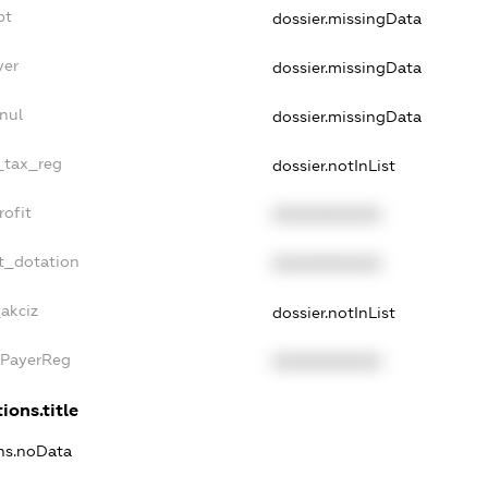
bt
dossier.missingData
yer
dossier.missingData
nul
dossier.missingData
e_tax_reg
dossier.notInList
rofit
XXXXXXXXXX
t_dotation
XXXXXXXXXX
_akciz
dossier.notInList
xPayerReg
XXXXXXXXXX
ions.title
ons.noData