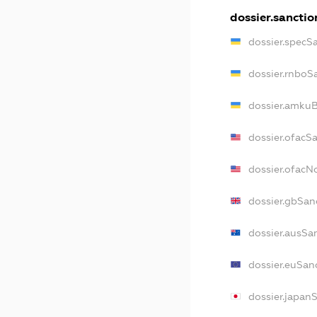
dossier.sanctio
dossier.specS
dossier.rnboS
dossier.amkuB
dossier.ofacS
dossier.ofac
dossier.gbSan
dossier.ausSa
dossier.euSan
dossier.japan