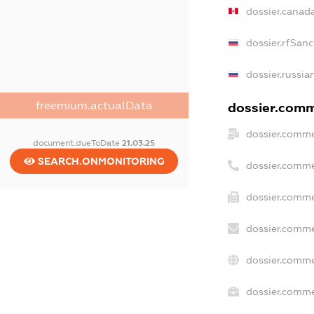
dossier.canad
dossier.rfSanc
dossier.russia
freemium.actualData
dossier.comme
dossier.comme
document.dueToDate
21.03.25
SEARCH.ONMONITORING
dossier.comme
dossier.comme
dossier.comme
dossier.comme
dossier.commer