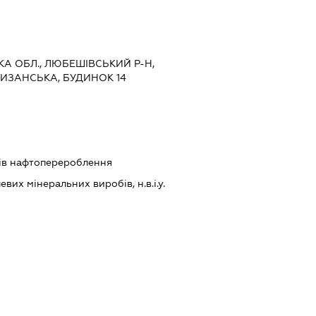
КА ОБЛ., ЛЮБЕШІВСЬКИЙ Р-Н,
ТИЗАНСЬКА, БУДИНОК 14
ів нафтоперероблення
их мінеральних виробів, н.в.і.у.