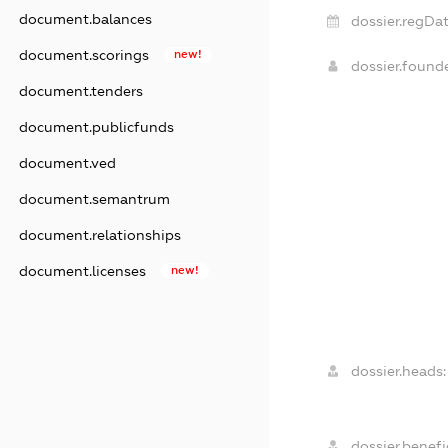
document.balances
dossier.regDat
document.scorings
new!
dossier.foun
document.tenders
document.publicfunds
document.ved
document.semantrum
document.relationships
document.licenses
new!
dossier.heads:
dossier.benefic