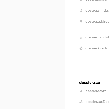
dossier.smida:
dossier.addres
dossier.capital
dossier.kveds:
dossier.tax
dossier.staff
dossier.taxDe