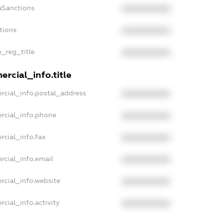
aSanctions
XXXXXXXXXX
tions
XXXXXXXXXX
n_reg_title
XXXXXXXXXX
rcial_info.title
rcial_info.postal_address
XXXXXXXXXX
rcial_info.phone
XXXXXXXXXX
rcial_info.fax
XXXXXXXXXX
rcial_info.email
XXXXXXXXXX
rcial_info.website
XXXXXXXXXX
cial_info.activity
XXXXXXXXXX