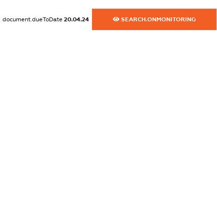
dossier.commercial_info.website
XXXXXXXXXX
document.dueToDate
20.04.24
SEARCH.ONMONITORING
dossier.commercial_info.activity
XXXXXXXXXX
freemium.exampleText_1
freemium.exampleText_2
freemium.anonymousPerSearch2
FREEMIUM.DETAILS
FREEMIUM.REGISTER