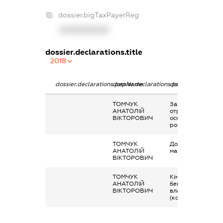
dossier.bigTaxPayerReg
XXXXXXXXXX
dossier.declarations.title
2018
dossier.declarations.pepName
dossier.declarations.personName
dossier.declaratio
ТОМЧУК
Заробітна плата
АНАТОЛІЙ
отримана за
ВІКТОРОВИЧ
основним місцем
роботи
ТОМЧУК
Дохід від наданн
АНАТОЛІЙ
майна в оренду
ВІКТОРОВИЧ
ТОМЧУК
Кінцевий
АНАТОЛІЙ
бенефіціарний
ВІКТОРОВИЧ
власник
(контролер)