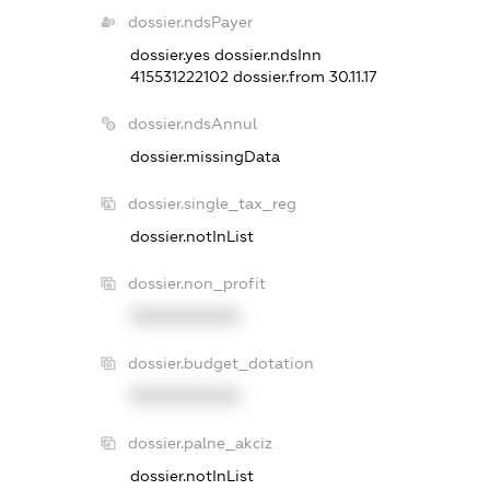
dossier.ndsPayer
dossier.yes
dossier.ndsInn
415531222102
dossier.from 30.11.17
dossier.ndsAnnul
dossier.missingData
dossier.single_tax_reg
dossier.notInList
dossier.non_profit
XXXXXXXXXX
dossier.budget_dotation
XXXXXXXXXX
dossier.palne_akciz
dossier.notInList