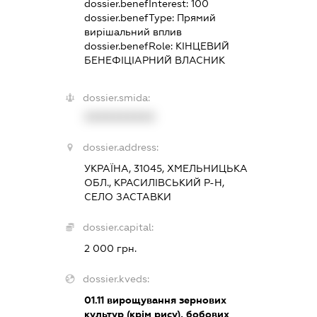
dossier.benefInterest:
100
dossier.benefType:
Прямий
вирішальний вплив
dossier.benefRole:
КІНЦЕВИЙ
БЕНЕФІЦІАРНИЙ ВЛАСНИК
dossier.smida:
XXXXXXXXXX
dossier.address:
УКРАЇНА, 31045, ХМЕЛЬНИЦЬКА
ОБЛ., КРАСИЛІВСЬКИЙ Р-Н,
СЕЛО ЗАСТАВКИ
dossier.capital:
2 000 грн.
dossier.kveds:
01.11
вирощування зернових
культур (крім рису), бобових