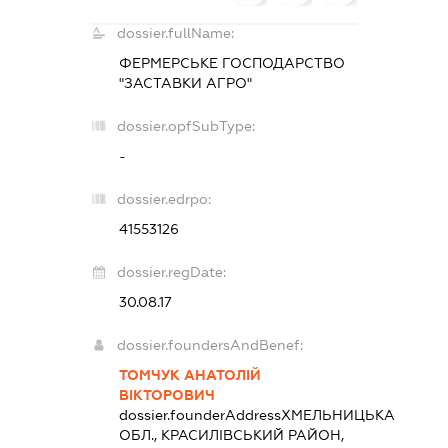
dossier.fullName:
ФЕРМЕРСЬКЕ ГОСПОДАРСТВО
"ЗАСТАВКИ АГРО"
dossier.opfSubType:
-
dossier.edrpo:
41553126
dossier.regDate:
30.08.17
dossier.foundersAndBenef:
ТОМЧУК АНАТОЛІЙ
ВІКТОРОВИЧ
dossier.founderAddress
ХМЕЛЬНИЦЬКА
ОБЛ., КРАСИЛІВСЬКИЙ РАЙОН,