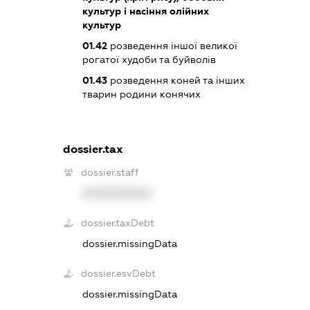
культур і насіння олійних
культур
01.42
розведення іншої великої
рогатої худоби та буйволів
01.43
розведення коней та інших
тварин родини конячих
dossier.tax
dossier.staff
XXXXXXXXXX
dossier.taxDebt
dossier.missingData
dossier.esvDebt
dossier.missingData