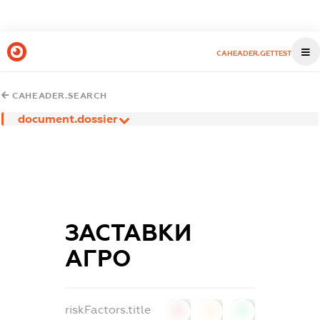
CAHEADER.GETTEST
CAHEADER.SEARCH
document.dossier
ЗАСТАВКИ
АГРО
riskFactors.title
0
0
0