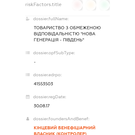
riskFactors.title
0
0
0
dossier.fullName:
ТОВАРИСТВО З ОБМЕЖЕНОЮ
ВІДПОВІДАЛЬНІСТЮ "НОВА
ГЕНЕРАЦІЯ - ПІВДЕНЬ"
dossier.opfSubType:
-
dossier.edrpo:
41553503
dossier.regDate:
30.08.17
dossier.foundersAndBenef:
КІНЦЕВИЙ БЕНЕФІЦІАРНИЙ
ВЛАСНИК (КОНТРОЛЕР)