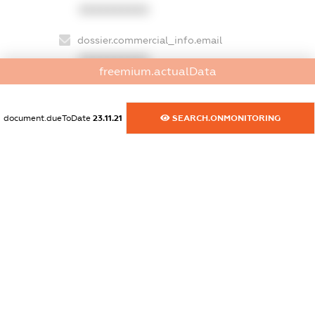
XXXXXXXXXX
dossier.commercial_info.email
XXXXXXXXXX
freemium.actualData
dossier.commercial_info.website
XXXXXXXXXX
document.dueToDate
23.11.21
SEARCH.ONMONITORING
dossier.commercial_info.activity
XXXXXXXXXX
freemium.exampleText_1
freemium.exampleText_2
freemium.anonymousPerSearch2
FREEMIUM.DETAILS
FREEMIUM.REGISTER