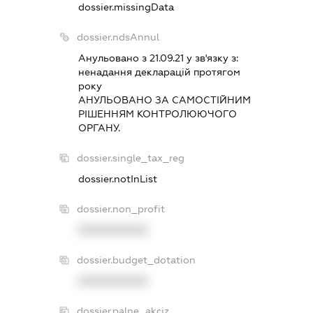
dossier.missingData
dossier.ndsAnnul
Анульовано з 21.09.21 у зв'язку з:
ненадання декларацiй протягом
року
АНУЛЬОВАНО ЗА САМОСТIЙНИМ
РIШЕННЯМ КОНТРОЛЮЮЧОГО
ОРГАНУ.
dossier.single_tax_reg
dossier.notInList
dossier.non_profit
XXXXXXXXXX
dossier.budget_dotation
XXXXXXXXXX
dossier.palne_akciz