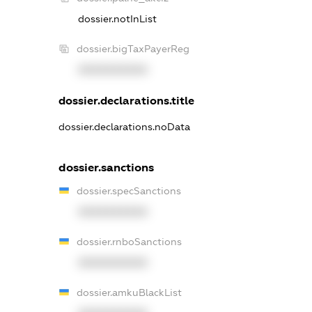
dossier.notInList
dossier.bigTaxPayerReg
XXXXXXXXXX
dossier.declarations.title
dossier.declarations.noData
dossier.sanctions
dossier.specSanctions
XXXXXXXXXX
dossier.rnboSanctions
XXXXXXXXXX
dossier.amkuBlackList