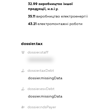
32.99
виробництво іншої
продукції, н.в.і.у.
35.11
виробництво електроенергії
43.21
електромонтажні роботи
dossier.tax
dossier.staff
XXXXXXXXXX
dossier.taxDebt
dossier.missingData
dossier.esvDebt
dossier.missingData
dossier.ndsPayer