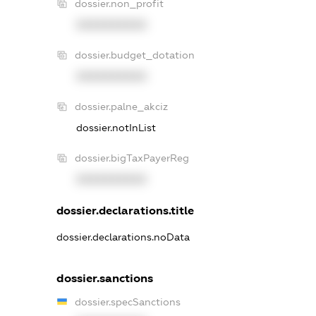
dossier.non_profit
XXXXXXXXXX
dossier.budget_dotation
XXXXXXXXXX
dossier.palne_akciz
dossier.notInList
dossier.bigTaxPayerReg
XXXXXXXXXX
dossier.declarations.title
dossier.declarations.noData
dossier.sanctions
dossier.specSanctions