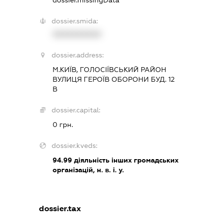
dossier.missingData
dossier.smida:
XXXXXXXXXX
dossier.address:
М.КИЇВ, ГОЛОСІЇВСЬКИЙ РАЙОН
ВУЛИЦЯ ГЕРОЇВ ОБОРОНИ БУД. 12
В
dossier.capital:
0 грн.
dossier.kveds:
94.99
діяльність інших громадських
організацій, н. в. і. у.
dossier.tax