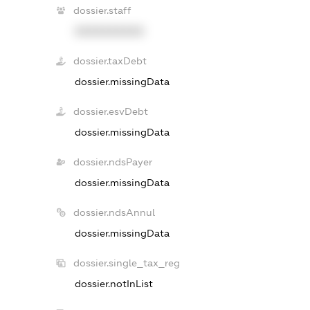
dossier.staff
XXXXXXXXXX
dossier.taxDebt
dossier.missingData
dossier.esvDebt
dossier.missingData
dossier.ndsPayer
dossier.missingData
dossier.ndsAnnul
dossier.missingData
dossier.single_tax_reg
dossier.notInList