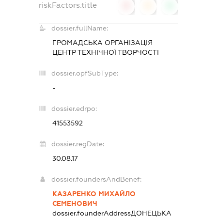
riskFactors.title
0
0
0
dossier.fullName:
ГРОМАДСЬКА ОРГАНІЗАЦІЯ
ЦЕНТР ТЕХНІЧНОЇ ТВОРЧОСТІ
dossier.opfSubType:
-
dossier.edrpo:
41553592
dossier.regDate:
30.08.17
dossier.foundersAndBenef:
КАЗАРЕНКО МИХАЙЛО
СЕМЕНОВИЧ
dossier.founderAddress
ДОНЕЦЬКА