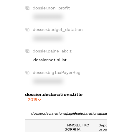
dossier.non_profit
XXXXXXXXXX
dossier.budget_dotation
XXXXXXXXXX
dossier.palne_akciz
dossier.notInList
dossier.bigTaxPayerReg
XXXXXXXXXX
dossier.declarations.title
2019
dossier.declarations.pepName
dossier.declarations.personName
dossier.declaration
ТИМОШЕНКО
Заробітна плата
ЗОРЯНА
отримана за