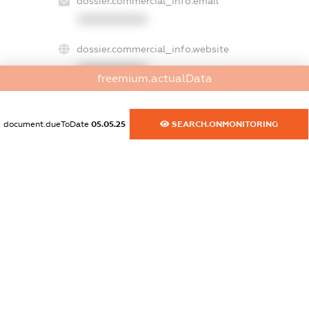
dossier.commercial_info.email
XXXXXXXXXX
dossier.commercial_info.website
XXXXXXXXXX
freemium.actualData
dossier.commercial_info.activity
XXXXXXXXXX
document.dueToDate
05.05.25
SEARCH.ONMONITORING
freemium.exampleText_1
freemium.exampleText_2
freemium.anonymousPerSearch2
FREEMIUM.DETAILS
FREEMIUM.REGISTER