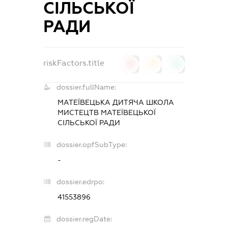
СІЛЬСЬКОЇ
РАДИ
riskFactors.title
0
0
0
dossier.fullName:
МАТЕЇВЕЦЬКА ДИТЯЧА ШКОЛА
МИСТЕЦТВ МАТЕЇВЕЦЬКОЇ
СІЛЬСЬКОЇ РАДИ
dossier.opfSubType:
-
dossier.edrpo:
41553896
dossier.regDate: