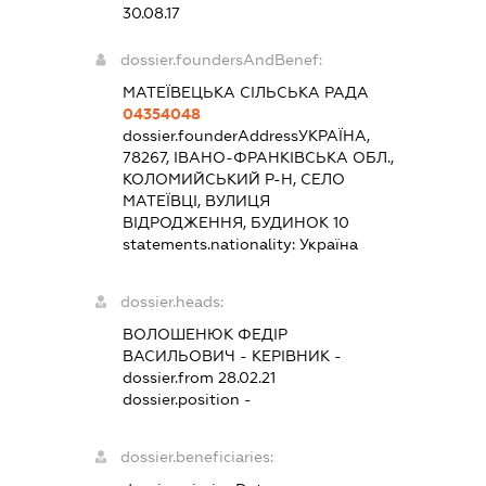
30.08.17
dossier.foundersAndBenef:
МАТЕЇВЕЦЬКА СІЛЬСЬКА РАДА
04354048
dossier.founderAddress
УКРАЇНА,
78267, ІВАНО-ФРАНКІВСЬКА ОБЛ.,
КОЛОМИЙСЬКИЙ Р-Н, СЕЛО
МАТЕЇВЦІ, ВУЛИЦЯ
ВІДРОДЖЕННЯ, БУДИНОК 10
statements.nationality:
Україна
dossier.heads:
ВОЛОШЕНЮК ФЕДІР
ВАСИЛЬОВИЧ
-
КЕРІВНИК
-
dossier.from 28.02.21
dossier.position -
dossier.beneficiaries: