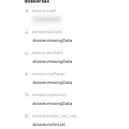
dossier.tax
dossier.staff
XXXXXXXXXX
dossier.taxDebt
dossier.missingData
dossier.esvDebt
dossier.missingData
dossier.ndsPayer
dossier.missingData
dossier.ndsAnnul
dossier.missingData
dossier.single_tax_reg
dossier.notInList