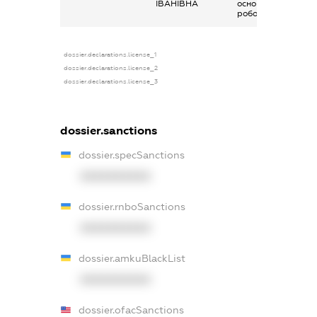
ІВАНІВНА
основним місцем
роботи
dossier.declarations.license_1
dossier.declarations.license_2
dossier.declarations.license_3
dossier.sanctions
dossier.specSanctions
XXXXXXXXXX
dossier.rnboSanctions
XXXXXXXXXX
dossier.amkuBlackList
XXXXXXXXXX
dossier.ofacSanctions