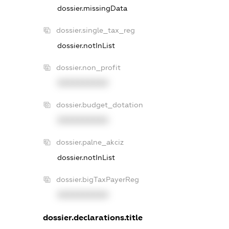
dossier.missingData
dossier.single_tax_reg
dossier.notInList
dossier.non_profit
XXXXXXXXXX
dossier.budget_dotation
XXXXXXXXXX
dossier.palne_akciz
dossier.notInList
dossier.bigTaxPayerReg
XXXXXXXXXX
dossier.declarations.title