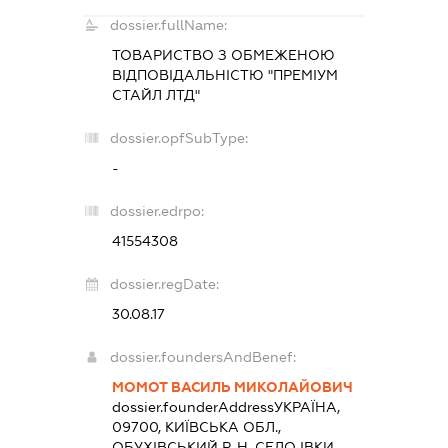
dossier.fullName:
ТОВАРИСТВО З ОБМЕЖЕНОЮ
ВІДПОВІДАЛЬНІСТЮ "ПРЕМІУМ
СТАЙЛ ЛТД"
dossier.opfSubType:
-
dossier.edrpo:
41554308
dossier.regDate:
30.08.17
dossier.foundersAndBenef:
МОМОТ ВАСИЛЬ МИКОЛАЙОВИЧ
dossier.founderAddress
УКРАЇНА,
09700, КИЇВСЬКА ОБЛ.,
ОБУХІВСЬКИЙ Р-Н, СЕЛО ІВКИ,