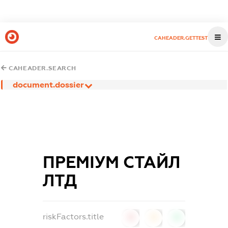
CAHEADER.GETTEST
CAHEADER.SEARCH
document.dossier
ПРЕМІУМ СТАЙЛ
ЛТД
riskFactors.title
0
0
0