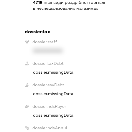
47.19
інші види роздрібної торгівлі
в неспеціалізованих магазинах
dossier.tax
dossier.staff
XXXXXXXXXX
dossier.taxDebt
dossier.missingData
dossier.esvDebt
dossier.missingData
dossier.ndsPayer
dossier.missingData
dossier.ndsAnnul