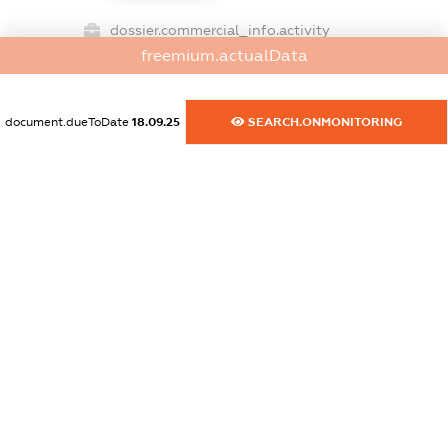
dossier.commercial_info.activity
freemium.actualData
XXXXXXXXXX
document.dueToDate
18.09.25
SEARCH.ONMONITORING
freemium.exampleText_1
freemium.exampleText_2
freemium.anonymousPerSearch2
FREEMIUM.DETAILS
FREEMIUM.REGISTER