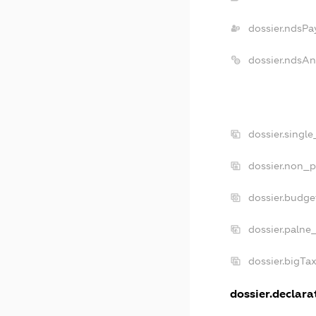
dossier.ndsPa
dossier.ndsAn
dossier.singl
dossier.non_p
dossier.budge
dossier.palne
dossier.bigTa
dossier.declarat