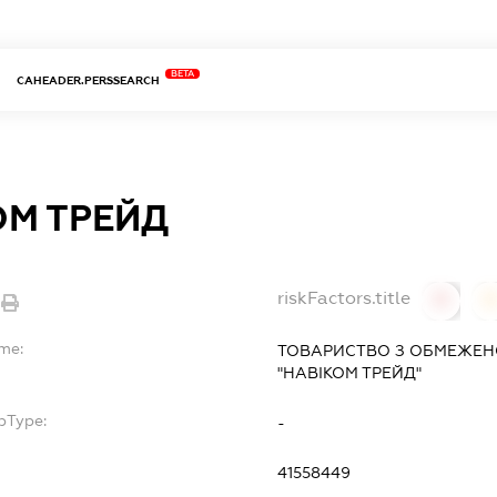
BETA
CAHEADER.PERSSEARCH
ОМ ТРЕЙД
riskFactors.title
0
ame:
ТОВАРИСТВО З ОБМЕЖЕН
"НАВІКОМ ТРЕЙД"
bType:
-
41558449