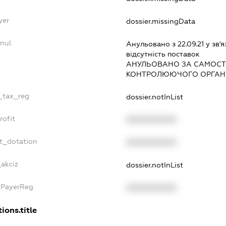
yer
dossier.missingData
nul
Анульовано з 22.09.21 у зв'я
вiдсутнiсть поставок
АНУЛЬОВАНО ЗА САМОСТ
КОНТРОЛЮЮЧОГО ОРГАНУ
e_tax_reg
dossier.notInList
rofit
XXXXXXXXXX
t_dotation
XXXXXXXXXX
_akciz
dossier.notInList
xPayerReg
XXXXXXXXXX
ions.title