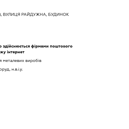
ИЇВ, ВУЛИЦЯ РАЙДУЖНА, БУДИНОК
що здійснюється фірмами поштового
жу інтернет
 металевих виробів
уд, н.в.і.у.