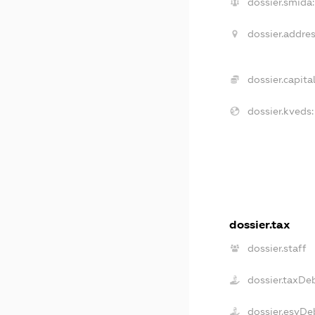
dossier.smida:
dossier.addres
dossier.capital
dossier.kveds:
dossier.tax
dossier.staff
dossier.taxDe
dossier.esvDe