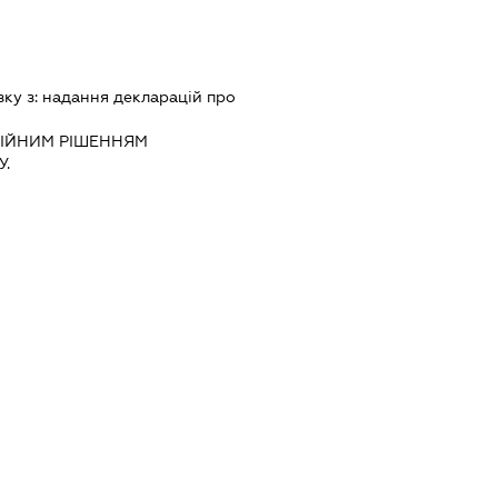
зку з:
надання декларацiй про
IЙНИМ РIШЕННЯМ
.