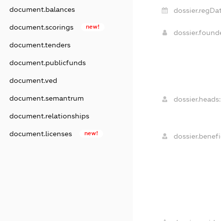
document.balances
dossier.regDat
document.scorings
new!
dossier.foun
document.tenders
document.publicfunds
document.ved
document.semantrum
dossier.heads:
document.relationships
document.licenses
new!
dossier.benefi