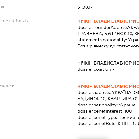
e:
31.08.17
dersAndBenef:
ЧІЧКІН ВЛАДИСЛАВ ЮРІЙ
dossier.founderAddress
УКРА
ТРАВНЕВА, БУДИНОК 10, К
statements.nationality:
Укра
Розмір внеску до статутног
ЧІЧКІН ВЛАДИСЛАВ ЮРІЙ
dossier.position -
ciaries:
ЧІЧКІН ВЛАДИСЛАВ ЮРІЙ
dossier.address:
УКРАЇНА, 0
БУДИНОК 10, КВАРТИРА 01
dossier.nationality:
Україна
dossier.benefInterest:
100
dossier.benefType:
Прямий в
dossier.benefRole:
КІНЦЕВИ