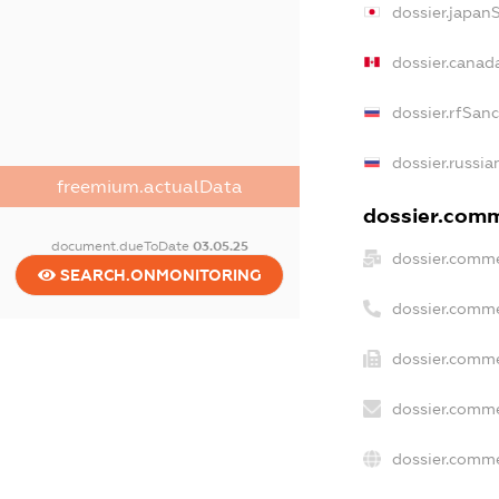
dossier.japan
dossier.canad
dossier.rfSan
dossier.russia
freemium.actualData
dossier.comme
document.dueToDate
03.05.25
dossier.comme
SEARCH.ONMONITORING
dossier.comme
dossier.comme
dossier.comme
dossier.comme