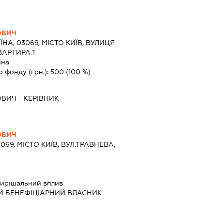
ОВИЧ
ЇНА, 03069, МІСТО КИЇВ, ВУЛИЦЯ
ВАРТИРА 1
їна
о фонду (грн.):
500
(100 %)
ОВИЧ
-
КЕРІВНИК
ОВИЧ
3069, МІСТО КИЇВ, ВУЛ.ТРАВНЕВА,
ирішальний вплив
Й БЕНЕФІЦІАРНИЙ ВЛАСНИК