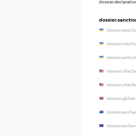
dossier.declarati
dossier.sanctio
dossier.specS
dossier.rnboS
dossier.amkuB
dossier.ofacS
dossier.ofac
dossier.gbSan
dossier.ausSa
dossier.euSan