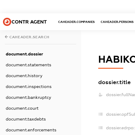
CONTR AGENT
CAHEADER.COMPANIES
CAHEADER.PERSONS
CAHEADER.SEARCH
document.dossier
НАВІК
document.statements
document.history
dossier.title
document.inspections
dossier.fullN
document.bankruptcy
document.court
dossier.opfSu
document.taxdebts
dossier.edrpo:
document.enforcements