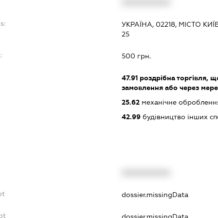
XXXXXXXXXX
s:
УКРАЇНА, 02218, МІСТО К
25
:
500 грн.
47.91
роздрібна торгівля, 
замовлення або через мере
25.62
механічне оброблення
42.99
будівництво інших спор
XXXXXXXXXX
bt
dossier.missingData
bt
dossier.missingData