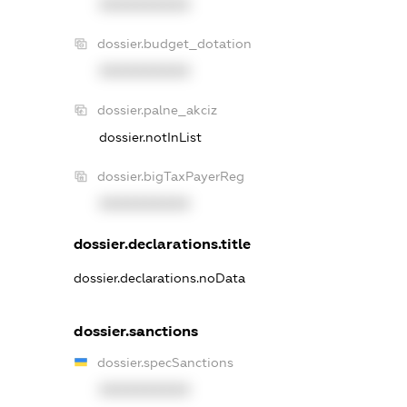
XXXXXXXXXX
dossier.budget_dotation
XXXXXXXXXX
dossier.palne_akciz
dossier.notInList
dossier.bigTaxPayerReg
XXXXXXXXXX
dossier.declarations.title
dossier.declarations.noData
dossier.sanctions
dossier.specSanctions
XXXXXXXXXX