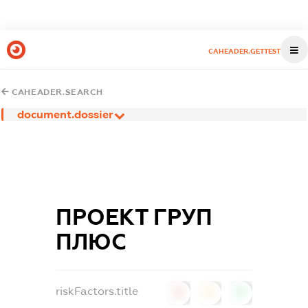
CAHEADER.GETTEST
CAHEADER.SEARCH
document.dossier
ПРОЕКТ ГРУП
ПЛЮС
riskFactors.title
0
0
0