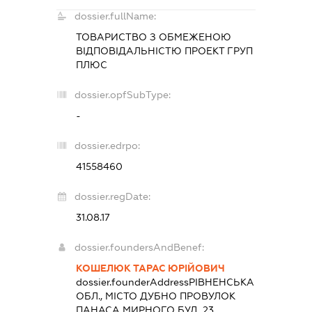
dossier.fullName:
ТОВАРИСТВО З ОБМЕЖЕНОЮ
ВІДПОВІДАЛЬНІСТЮ
ПРОЕКТ ГРУП
ПЛЮС
dossier.opfSubType:
-
dossier.edrpo:
41558460
dossier.regDate:
31.08.17
dossier.foundersAndBenef:
КОШЕЛЮК ТАРАС ЮРІЙОВИЧ
dossier.founderAddress
РІВНЕНСЬКА
ОБЛ., МІСТО ДУБНО ПРОВУЛОК
ПАНАСА МИРНОГО БУД. 23