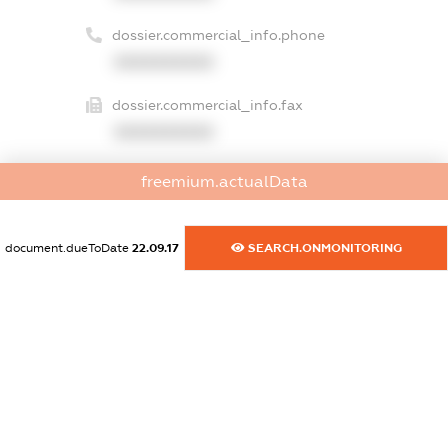
dossier.commercial_info.phone
XXXXXXXXXX
dossier.commercial_info.fax
XXXXXXXXXX
dossier.commercial_info.email
freemium.actualData
XXXXXXXXXX
dossier.commercial_info.website
document.dueToDate
22.09.17
SEARCH.ONMONITORING
XXXXXXXXXX
dossier.commercial_info.activity
XXXXXXXXXX
freemium.exampleText_1
freemium.exampleText_2