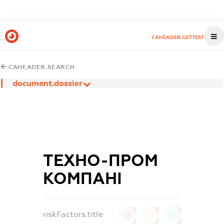
CAHEADER.GETTEST
CAHEADER.SEARCH
document.dossier
ТЕХНО-ПРОМ
КОМПАНІ
riskFactors.title
0
0
0