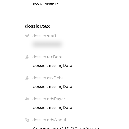
асортименту
dossier.tax
dossier.staff
XXXXXXXXXX
dossier.taxDebt
dossier.missingData
dossier.esvDebt
dossier.missingData
dossier.ndsPayer
dossier.missingData
dossier.ndsAnnul
Анульовано з 14.07.20 у зв'язку з: