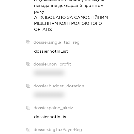
ненадання декларацiй протягом
року
АНУЛЬОВАНО ЗА САМОСТIЙНИМ
РIШЕННЯМ КОНТРОЛЮЮЧОГО
ОРГАНУ.
dossier.single_tax_reg
dossier.notInList
dossier.non_profit
XXXXXXXXXX
dossier.budget_dotation
XXXXXXXXXX
dossier.palne_akciz
dossier.notInList
dossier.bigTaxPayerReg