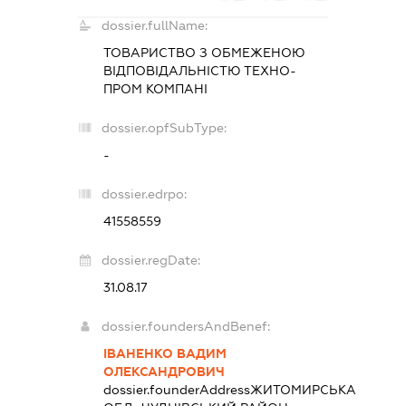
dossier.fullName:
ТОВАРИСТВО З ОБМЕЖЕНОЮ
ВІДПОВІДАЛЬНІСТЮ
ТЕХНО-
ПРОМ КОМПАНІ
dossier.opfSubType:
-
dossier.edrpo:
41558559
dossier.regDate:
31.08.17
dossier.foundersAndBenef:
ІВАНЕНКО ВАДИМ
ОЛЕКСАНДРОВИЧ
dossier.founderAddress
ЖИТОМИРСЬКА