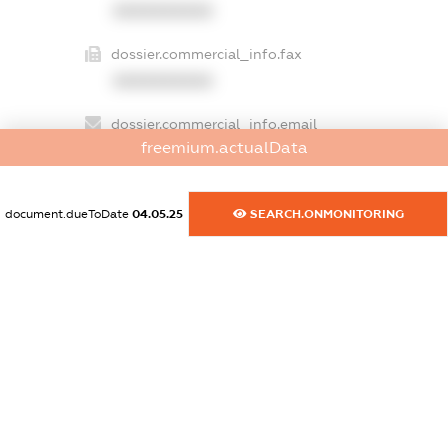
XXXXXXXXXX
dossier.commercial_info.fax
XXXXXXXXXX
dossier.commercial_info.email
freemium.actualData
XXXXXXXXXX
dossier.commercial_info.website
document.dueToDate
04.05.25
SEARCH.ONMONITORING
XXXXXXXXXX
dossier.commercial_info.activity
XXXXXXXXXX
freemium.exampleText_1
freemium.exampleText_2
freemium.anonymousPerSearch2
FREEMIUM.DETAILS