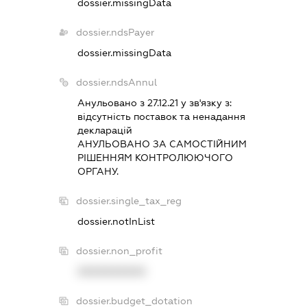
dossier.missingData
dossier.ndsPayer
dossier.missingData
dossier.ndsAnnul
Анульовано з 27.12.21 у зв'язку з:
вiдсутнiсть поставок та ненадання
декларацiй
АНУЛЬОВАНО ЗА САМОСТIЙНИМ
РIШЕННЯМ КОНТРОЛЮЮЧОГО
ОРГАНУ.
dossier.single_tax_reg
dossier.notInList
dossier.non_profit
XXXXXXXXXX
dossier.budget_dotation