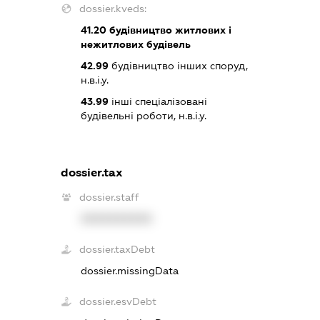
dossier.kveds:
41.20
будівництво житлових і
нежитлових будівель
42.99
будівництво інших споруд,
н.в.і.у.
43.99
інші спеціалізовані
будівельні роботи, н.в.і.у.
dossier.tax
dossier.staff
XXXXXXXXXX
dossier.taxDebt
dossier.missingData
dossier.esvDebt