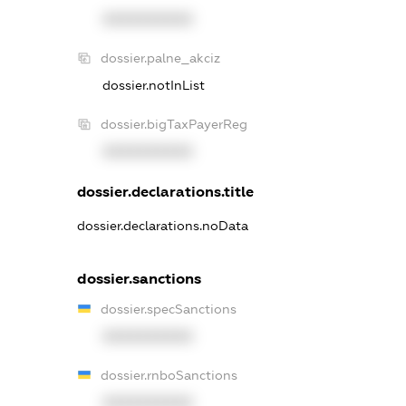
XXXXXXXXXX
dossier.palne_akciz
dossier.notInList
dossier.bigTaxPayerReg
XXXXXXXXXX
dossier.declarations.title
dossier.declarations.noData
dossier.sanctions
dossier.specSanctions
XXXXXXXXXX
dossier.rnboSanctions
XXXXXXXXXX