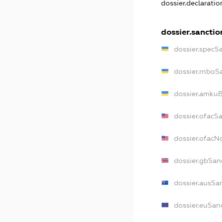
dossier.declarati
dossier.sanctio
dossier.specS
dossier.rnboS
dossier.amkuB
dossier.ofacS
dossier.ofac
dossier.gbSan
dossier.ausSa
dossier.euSan