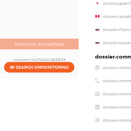
dossier.japan
dossier.canad
dossier.rfSanc
dossier.russia
freemium.actualData
dossier.comme
document.dueToDate
20.03.23
SEARCH.ONMONITORING
dossier.comme
dossier.comme
dossier.comme
dossier.comme
dossier.comme