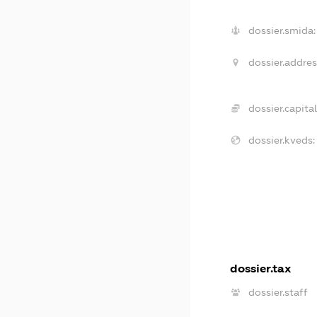
dossier.smida:
dossier.addres
dossier.capital
dossier.kveds:
dossier.tax
dossier.staff