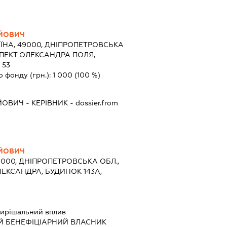
ЙОВИЧ
ЇНА, 49000, ДНІПРОПЕТРОВСЬКА
СПЕКТ ОЛЕКСАНДРА ПОЛЯ,
 53
о фонду (грн.):
1 000
(100 %)
ЙОВИЧ
-
КЕРІВНИК
- dossier.from
ЙОВИЧ
9000, ДНІПРОПЕТРОВСЬКА ОБЛ.,
ЛЕКСАНДРА, БУДИНОК 143А,
ирішальний вплив
Й БЕНЕФІЦІАРНИЙ ВЛАСНИК