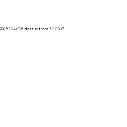
415588204658
dossier.from 30.09.17