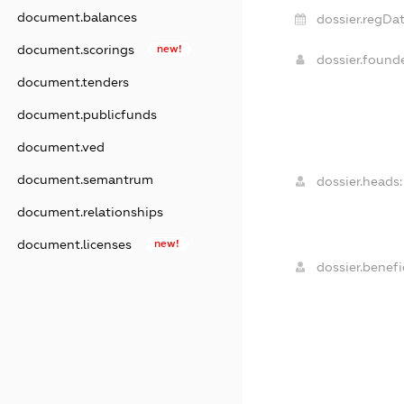
document.balances
dossier.regDat
document.scorings
new!
dossier.foun
document.tenders
document.publicfunds
document.ved
document.semantrum
dossier.heads:
document.relationships
document.licenses
new!
dossier.benefic