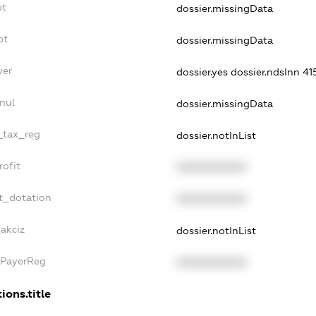
bt
dossier.missingData
bt
dossier.missingData
yer
dossier.yes
dossier.ndsInn 
nul
dossier.missingData
e_tax_reg
dossier.notInList
rofit
XXXXXXXXXX
t_dotation
XXXXXXXXXX
_akciz
dossier.notInList
xPayerReg
XXXXXXXXXX
ions.title