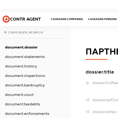
CONTR AGENT
CAHEADER.COMPANIES
CAHEADER.PERSONS
CAHEADER.SEARCH
document.dossier
ПАРТН
document.statements
document.history
dossier.title
document.inspections
dossier.fullNa
document.bankruptcy
document.court
dossier.opfSu
document.taxdebts
dossier.edrpo:
document.enforcements