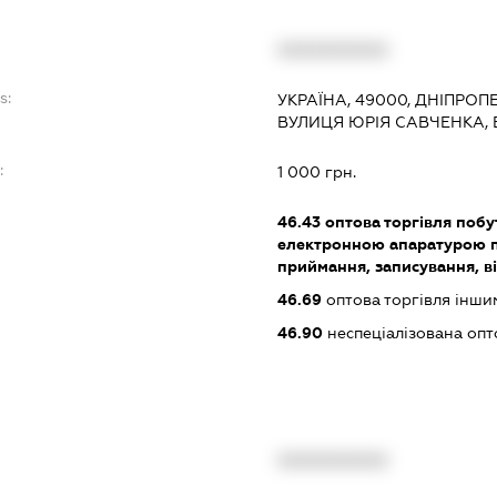
XXXXXXXXXX
s:
УКРАЇНА, 49000, ДНІПРОП
ВУЛИЦЯ ЮРІЯ САВЧЕНКА, 
:
1 000 грн.
46.43
оптова торгівля поб
електронною апаратурою п
приймання, записування, в
46.69
оптова торгівля інш
46.90
неспеціалізована опт
XXXXXXXXXX