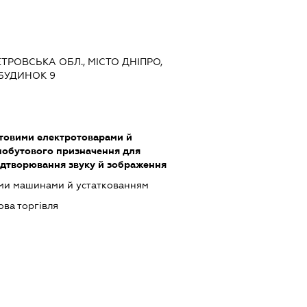
ЕТРОВСЬКА ОБЛ., МІСТО ДНІПРО,
БУДИНОК 9
утовими електротоварами й
обутового призначення для
ідтворювання звуку й зображення
ими машинами й устаткованням
ова торгівля