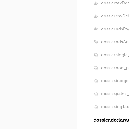
dossier.taxDe
dossier.esvDe
dossier.ndsPa
dossier.ndsAn
dossier.singl
dossier.non_p
dossier.budge
dossier.palne
dossier.bigTa
dossier.declarat