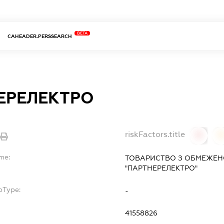
BETA
CAHEADER.PERSSEARCH
ЕРЕЛЕКТРО
riskFactors.title
0
me:
ТОВАРИСТВО З ОБМЕЖЕН
"ПАРТНЕРЕЛЕКТРО"
bType:
-
41558826