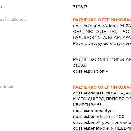
e:
31.08.17
dersAndBenef:
РАДЧЕНКО ОЛЕГ МИКОЛА
dossier.founderAddress
УКРА
ОБЛ., МІСТО ДНІПРО, ПРО
БУДИНОК 143 А, КВАРТИРА
Розмір внеску до статутног
РАДЧЕНКО ОЛЕГ МИКОЛА
31.08.17
dossier.position -
iaries:
РАДЧЕНКО ОЛЕГ МИКОЛА
dossier.address:
УКРАЇНА, 4
МІСТО ДНІПРО, ПР.ПОЛЯ О
КВАРТИРА 53
dossier.nationality:
-
dossier.benefInterest:
100
dossier.benefType:
Прямий в
dossier.benefRole:
КІНЦЕВИ