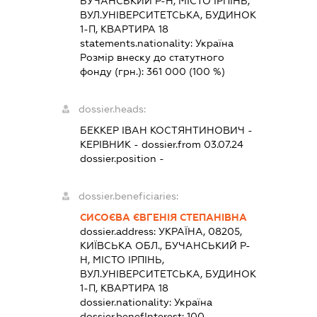
БУЧАНСЬКИЙ Р-Н, МІСТО ІРПІНЬ,
ВУЛ.УНІВЕРСИТЕТСЬКА, БУДИНОК
1-П, КВАРТИРА 18
statements.nationality:
Україна
Розмір внеску до статутного
фонду (грн.):
361 000
(100 %)
dossier.heads:
БЕККЕР ІВАН КОСТЯНТИНОВИЧ
-
КЕРІВНИК
- dossier.from 03.07.24
dossier.position -
dossier.beneficiaries:
СИСОЄВА ЄВГЕНІЯ СТЕПАНІВНА
dossier.address:
УКРАЇНА, 08205,
КИЇВСЬКА ОБЛ., БУЧАНСЬКИЙ Р-
Н, МІСТО ІРПІНЬ,
ВУЛ.УНІВЕРСИТЕТСЬКА, БУДИНОК
1-П, КВАРТИРА 18
dossier.nationality:
Україна
dossier.benefInterest:
100