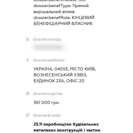
dossier.benefType:
Прямий
вирішальний вплив
dossier.benefRole:
КІНЦЕВИЙ
БЕНЕФІЦІАРНИЙ ВЛАСНИК
dossier.smida:
XXXXXXXXXX
dossier.address:
УКРАЇНА, 04053, МІСТО КИЇВ,
ВОЗНЕСЕНСЬКИЙ УЗВІЗ,
БУДИНОК 23А, ОФІС 20
dossier.capital:
361 000 грн.
dossier.kveds:
25.11
виробництво будівельних
металевих конструкцій і частин