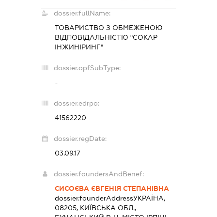
dossier.fullName:
ТОВАРИСТВО З ОБМЕЖЕНОЮ
ВІДПОВІДАЛЬНІСТЮ "СОКАР
ІНЖИНІРИНГ"
dossier.opfSubType:
-
dossier.edrpo:
41562220
dossier.regDate:
03.09.17
dossier.foundersAndBenef:
СИСОЄВА ЄВГЕНІЯ СТЕПАНІВНА
dossier.founderAddress
УКРАЇНА,
08205, КИЇВСЬКА ОБЛ.,