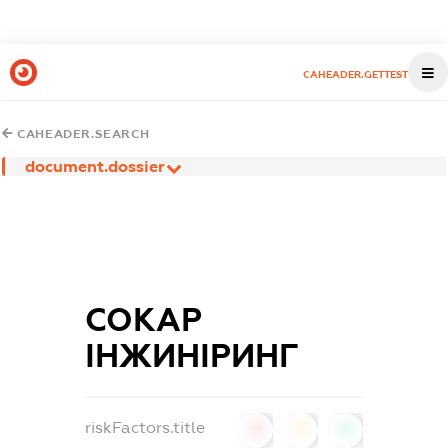
CAHEADER.GETTEST
CAHEADER.SEARCH
document.dossier
СОКАР
ІНЖИНІРИНГ
riskFactors.title
0
0
0