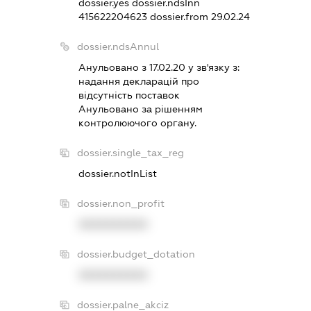
dossier.yes
dossier.ndsInn
415622204623
dossier.from 29.02.24
dossier.ndsAnnul
Анульовано з 17.02.20 у зв'язку з:
надання декларацiй про
вiдсутнiсть поставок
Анульовано за рiшенням
контролюючого органу.
dossier.single_tax_reg
dossier.notInList
dossier.non_profit
XXXXXXXXXX
dossier.budget_dotation
XXXXXXXXXX
dossier.palne_akciz