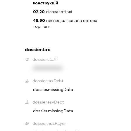
конструкцій
02.20
лісозаготівлі
46.90
неспеціалізована оптова
торгівля
dossier.tax
dossier.staff
XXXXXXXXXX
dossier.taxDebt
dossier.missingData
dossier.esvDebt
dossier.missingData
dossier.ndsPayer