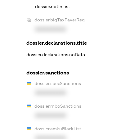
dossier.notInList
dossier.bigTaxPayerReg
XXXXXXXXXX
dossier.declarations.title
dossier.declarations.noData
dossier.sanctions
dossier.specSanctions
XXXXXXXXXX
dossier.rnboSanctions
XXXXXXXXXX
dossier.amkuBlackList
XXXXXXXXXX