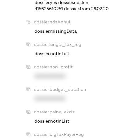
dossier.yes
dossier.ndsInn
415625610251
dossier.from 29.02.20
dossier.ndsAnnul
dossier.missingData
dossier.single_tax_reg
dossier.notInList
dossier.non_profit
XXXXXXXXXX
dossier.budget_dotation
XXXXXXXXXX
dossier.palne_akciz
dossier.notInList
dossier.bigTaxPayerReg