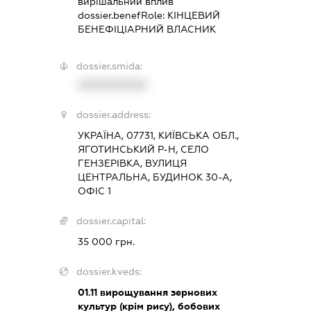
вирішальний вплив
dossier.benefRole:
КІНЦЕВИЙ
БЕНЕФІЦІАРНИЙ ВЛАСНИК
dossier.smida:
XXXXXXXXXX
dossier.address:
УКРАЇНА, 07731, КИЇВСЬКА ОБЛ.,
ЯГОТИНСЬКИЙ Р-Н, СЕЛО
ГЕНЗЕРІВКА, ВУЛИЦЯ
ЦЕНТРАЛЬНА, БУДИНОК 30-А,
ОФІС 1
dossier.capital:
35 000 грн.
dossier.kveds:
01.11
вирощування зернових
культур (крім рису), бобових