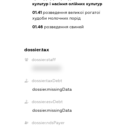
культур і насіння олійних культур
01.41
розведення великої рогатої
худоби молочних порід
01.46
розведення свиней
dossier.tax
dossier.staff
XXXXXXXXXX
dossier.taxDebt
dossier.missingData
dossier.esvDebt
dossier.missingData
dossier.ndsPayer