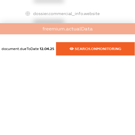
XXXXXXXXXX
dossier.commercial_info.website
XXXXXXXXXX
freemium.actualData
dossier.commercial_info.activity
XXXXXXXXXX
document.dueToDate
12.04.25
SEARCH.ONMONITORING
freemium.exampleText_1
freemium.exampleText_2
freemium.anonymousPerSearch2
FREEMIUM.DETAILS
FREEMIUM.REGISTER