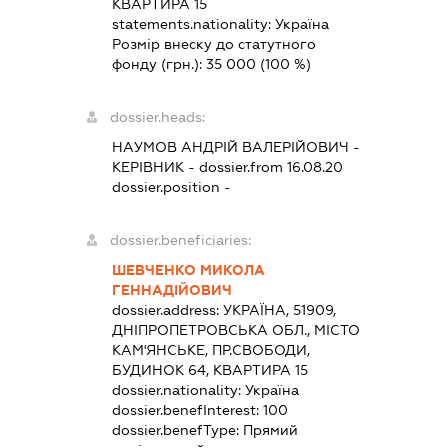
КВАРТИРА 15
statements.nationality:
Україна
Розмір внеску до статутного
фонду (грн.):
35 000
(100 %)
dossier.heads:
НАУМОВ АНДРІЙ ВАЛЕРІЙОВИЧ
-
КЕРІВНИК
- dossier.from 16.08.20
dossier.position -
dossier.beneficiaries:
ШЕВЧЕНКО МИКОЛА
ГЕННАДІЙОВИЧ
dossier.address:
УКРАЇНА, 51909,
ДНІПРОПЕТРОВСЬКА ОБЛ., МІСТО
КАМ'ЯНСЬКЕ, ПР.СВОБОДИ,
БУДИНОК 64, КВАРТИРА 15
dossier.nationality:
Україна
dossier.benefInterest:
100
dossier.benefType:
Прямий