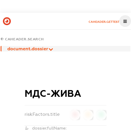
CAHEADER.GETTEST
CAHEADER.SEARCH
document.dossier
МДС-ЖИВА
riskFactors.title
0
0
0
dossier.fullName: