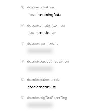
dossier.ndsAnnul
dossier.missingData
dossier.single_tax_reg
dossier.notInList
dossier.non_profit
XXXXXXXXXX
dossier.budget_dotation
XXXXXXXXXX
dossier.palne_akciz
dossier.notInList
dossier.bigTaxPayerReg
XXXXXXXXXX