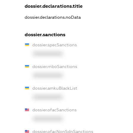
dossier.declarations.title
dossier.declarations.noData
dossier.sanctions
dossier.specSanctions
XXXXXXXXXX
dossier.rnboSanctions
XXXXXXXXXX
dossier.amkuBlackList
XXXXXXXXXX
dossier.ofacSanctions
XXXXXXXXXX
dossier.ofacNonSdnSanctions