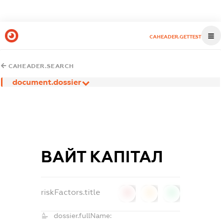
CAHEADER.GETTEST
CAHEADER.SEARCH
document.dossier
ВАЙТ КАПІТАЛ
riskFactors.title
0
0
0
dossier.fullName: