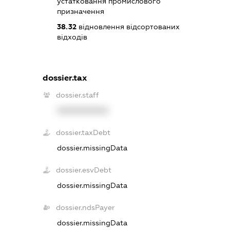
устатковання промислового
призначення
38.32
відновлення відсортованих
відходів
dossier.tax
dossier.staff
XXXXXXXXXX
dossier.taxDebt
dossier.missingData
dossier.esvDebt
dossier.missingData
dossier.ndsPayer
dossier.missingData