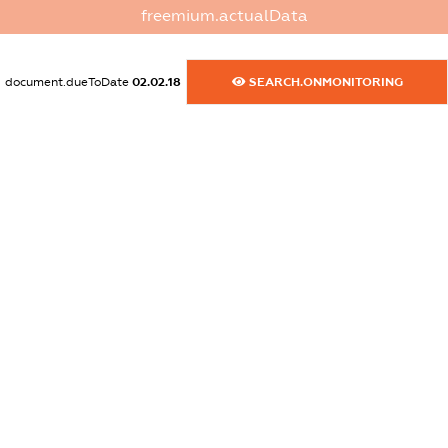
dossier.commercial_info.website
freemium.actualData
XXXXXXXXXX
dossier.commercial_info.activity
document.dueToDate
02.02.18
SEARCH.ONMONITORING
XXXXXXXXXX
freemium.exampleText_1
freemium.exampleText_2
freemium.anonymousPerSearch2
FREEMIUM.DETAILS
FREEMIUM.REGISTER