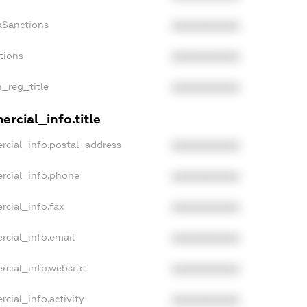
aSanctions
XXXXXXXXXX
tions
XXXXXXXXXX
n_reg_title
XXXXXXXXXX
rcial_info.title
rcial_info.postal_address
XXXXXXXXXX
rcial_info.phone
XXXXXXXXXX
rcial_info.fax
XXXXXXXXXX
rcial_info.email
XXXXXXXXXX
rcial_info.website
XXXXXXXXXX
cial_info.activity
XXXXXXXXXX