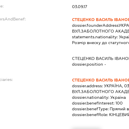
e:
03.09.17
dersAndBenef:
СТЕЦЕНКО ВАСИЛЬ ІВАНО
dossier.founderAddress
УКРА
ВУЛ.ЗАБОЛОТНОГО АКАДЕМ
statements.nationality:
Укра
Розмір внеску до статутног
СТЕЦЕНКО ВАСИЛЬ ІВАН
dossier.position -
iaries:
СТЕЦЕНКО ВАСИЛЬ ІВАНО
dossier.address:
УКРАЇНА, 03
ВУЛ.ЗАБОЛОТНОГО АКАДЕМ
dossier.nationality:
Україна
dossier.benefInterest:
100
dossier.benefType:
Прямий в
dossier.benefRole:
КІНЦЕВИ