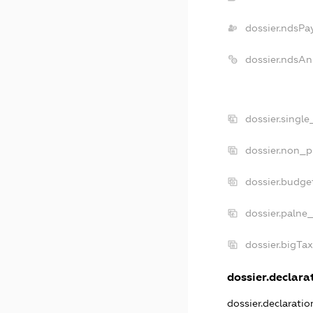
dossier.ndsPa
dossier.ndsAn
dossier.singl
dossier.non_p
dossier.budge
dossier.palne
dossier.bigTa
dossier.declarat
dossier.declarati