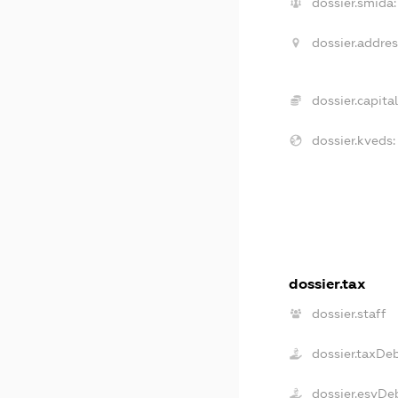
dossier.smida:
dossier.addres
dossier.capital
dossier.kveds:
dossier.tax
dossier.staff
dossier.taxDe
dossier.esvDe