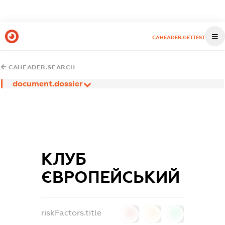
CAHEADER.GETTEST
CAHEADER.SEARCH
document.dossier
КЛУБ
ЄВРОПЕЙСЬКИЙ
riskFactors.title
0
0
0