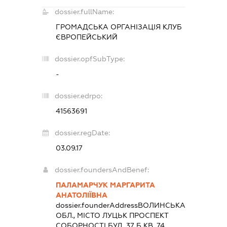
dossier.fullName:
ГРОМАДСЬКА ОРГАНІЗАЦІЯ
КЛУБ
ЄВРОПЕЙСЬКИЙ
dossier.opfSubType:
-
dossier.edrpo:
41563691
dossier.regDate:
03.09.17
dossier.foundersAndBenef:
ПАЛАМАРЧУК МАРГАРИТА
АНАТОЛІЇВНА
dossier.founderAddress
ВОЛИНСЬКА
ОБЛ., МІСТО ЛУЦЬК ПРОСПЕКТ
СОБОРНОСТІ БУД. 37 Б КВ. 74