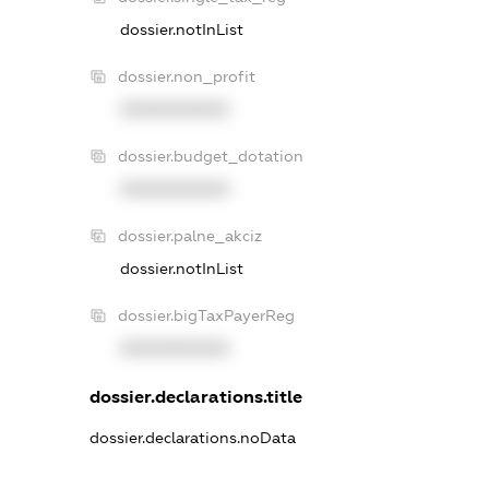
dossier.notInList
dossier.non_profit
XXXXXXXXXX
dossier.budget_dotation
XXXXXXXXXX
dossier.palne_akciz
dossier.notInList
dossier.bigTaxPayerReg
XXXXXXXXXX
dossier.declarations.title
dossier.declarations.noData