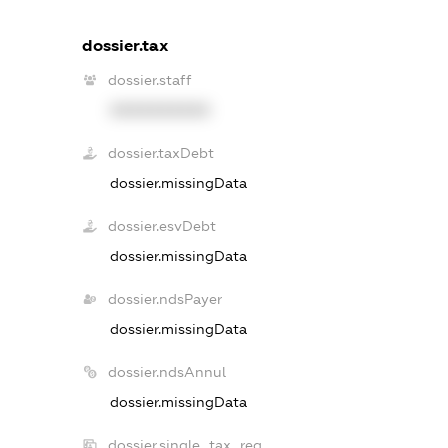
dossier.tax
dossier.staff
XXXXXXXXXX
dossier.taxDebt
dossier.missingData
dossier.esvDebt
dossier.missingData
dossier.ndsPayer
dossier.missingData
dossier.ndsAnnul
dossier.missingData
dossier.single_tax_reg