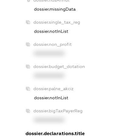
dossier.ndsAnnul
dossier.missingData
dossier.single_tax_reg
dossier.notInList
dossier.non_profit
XXXXXXXXXX
dossier.budget_dotation
XXXXXXXXXX
dossier.palne_akciz
dossier.notInList
dossier.bigTaxPayerReg
XXXXXXXXXX
dossier.declarations.title