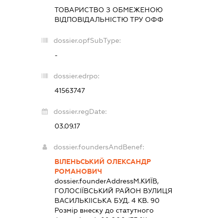
ТОВАРИСТВО З ОБМЕЖЕНОЮ
ВІДПОВІДАЛЬНІСТЮ
ТРУ ОФФ
dossier.opfSubType:
-
dossier.edrpo:
41563747
dossier.regDate:
03.09.17
dossier.foundersAndBenef:
ВІЛЕНЬСЬКИЙ ОЛЕКСАНДР
РОМАНОВИЧ
dossier.founderAddress
М.КИЇВ,
ГОЛОСІЇВСЬКИЙ РАЙОН ВУЛИЦЯ
ВАСИЛЬКІІСЬКА БУД. 4 КВ. 90
Розмір внеску до статутного