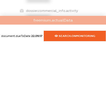
XXXXXXXXXX
dossier.commercial_info.activity
XXXXXXXXXX
freemium.actualData
document.dueToDate
22.09.17
SEARCH.ONMONITORING
freemium.exampleText_1
freemium.exampleText_2
freemium.anonymousPerSearch2
FREEMIUM.DETAILS
FREEMIUM.REGISTER