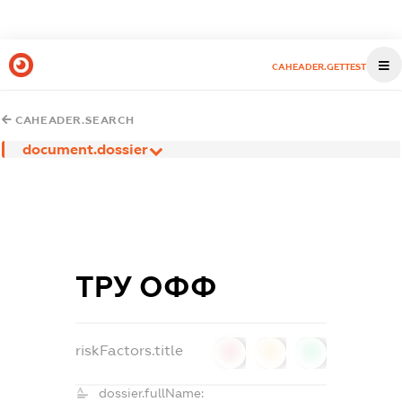
CAHEADER.GETTEST
CAHEADER.SEARCH
document.dossier
ТРУ ОФФ
riskFactors.title
0
0
0
dossier.fullName: