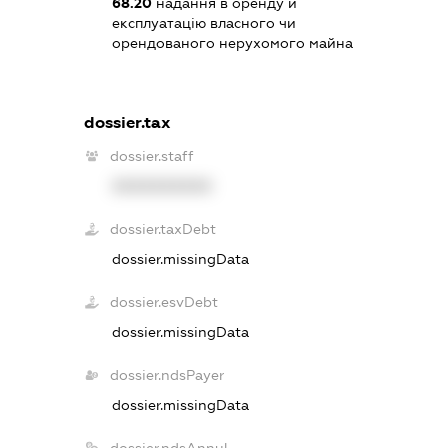
68.20
надання в оренду й
експлуатацію власного чи
орендованого нерухомого майна
dossier.tax
dossier.staff
XXXXXXXXXX
dossier.taxDebt
dossier.missingData
dossier.esvDebt
dossier.missingData
dossier.ndsPayer
dossier.missingData