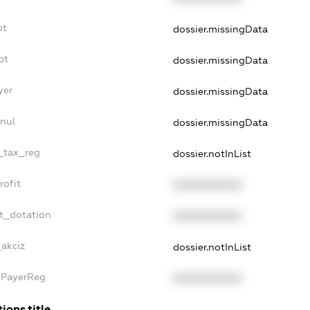
bt
dossier.missingData
bt
dossier.missingData
yer
dossier.missingData
nul
dossier.missingData
e_tax_reg
dossier.notInList
rofit
XXXXXXXXXX
t_dotation
XXXXXXXXXX
_akciz
dossier.notInList
xPayerReg
XXXXXXXXXX
ions.title