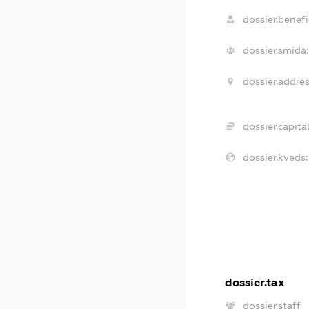
dossier.benefic
dossier.smida:
dossier.addres
dossier.capital
dossier.kveds:
dossier.tax
dossier.staff