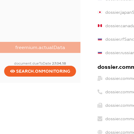
dossier.japan
dossier.canad
dossier.rfSan
freemium.actualData
dossier.russia
document.dueToDate
27.04.18
dossier.comme
SEARCH.ONMONITORING
dossier.comme
dossier.comme
dossier.comme
dossier.comme
dossier.comme