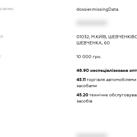
iaries:
dossier.missingData
XXXXXXXXXX
s:
01032, М.КИЇВ, ШЕВЧЕНКІ
ШЕВЧЕНКА, 60
:
10 000 грн.
46.90
неспеціалізована опт
45.11
торгівля автомобілями
засобами
45.20
технічне обслуговува
засобів
XXXXXXXXXX