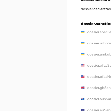
dossier.declarati
dossier.sanctio
dossier.specS
dossier.rnboS
dossier.amkuB
dossier.ofacS
dossier.ofac
dossier.gbSan
dossier.ausSa
dossier.euSan