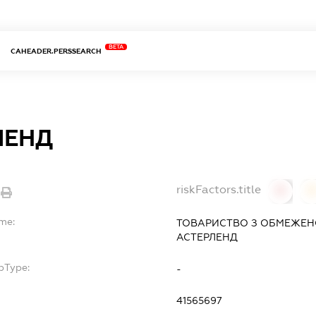
BETA
CAHEADER.PERSSEARCH
ЛЕНД
riskFactors.title
0
ame:
ТОВАРИСТВО З ОБМЕЖЕН
АСТЕРЛЕНД
bType:
-
41565697