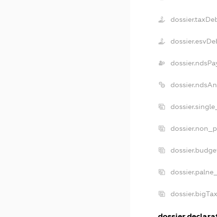
dossier.taxDe
dossier.esvDe
dossier.ndsPa
dossier.ndsAn
dossier.singl
dossier.non_p
dossier.budge
dossier.palne
dossier.bigTa
dossier.declarat