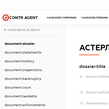
CONTR AGENT
CAHEADER.COMPANIES
CAHEADER.PERSONS
CAHEADER.SEARCH
document.dossier
АСТЕР
document.statements
document.history
dossier.title
document.inspections
dossier.fullN
document.bankruptcy
document.court
dossier.opfSu
document.taxdebts
dossier.edrpo:
document.enforcements