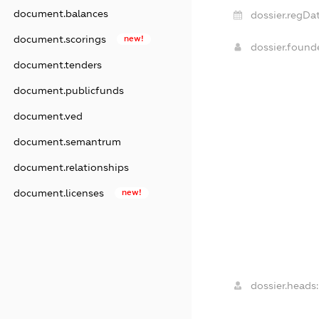
document.balances
dossier.regDat
document.scorings
new!
dossier.foun
document.tenders
document.publicfunds
document.ved
document.semantrum
document.relationships
document.licenses
new!
dossier.heads: