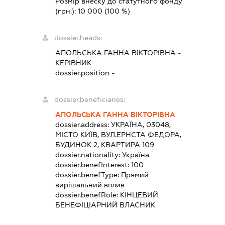
Розмір внеску до статутного фонду
(грн.):
10 000
(100 %)
dossier.heads:
АПОЛЬСЬКА ГАННА ВІКТОРІВНА
-
КЕРІВНИК
dossier.position -
dossier.beneficiaries:
АПОЛЬСЬКА ГАННА ВІКТОРІВНА
dossier.address:
УКРАЇНА, 03048,
МІСТО КИЇВ, ВУЛ.ЕРНСТА ФЕДОРА,
БУДИНОК 2, КВАРТИРА 109
dossier.nationality:
Україна
dossier.benefInterest:
100
dossier.benefType:
Прямий
вирішальний вплив
dossier.benefRole:
КІНЦЕВИЙ
БЕНЕФІЦІАРНИЙ ВЛАСНИК