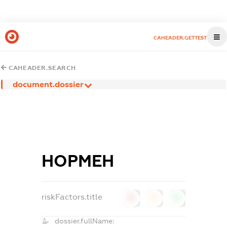
CAHEADER.GETTEST
CAHEADER.SEARCH
document.dossier
НОРМЕН
riskFactors.title
0
0
0
dossier.fullName: