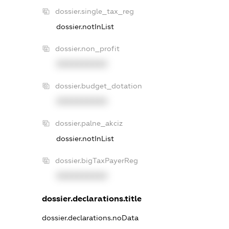
dossier.single_tax_reg
dossier.notInList
dossier.non_profit
XXXXXXXXXX
dossier.budget_dotation
XXXXXXXXXX
dossier.palne_akciz
dossier.notInList
dossier.bigTaxPayerReg
XXXXXXXXXX
dossier.declarations.title
dossier.declarations.noData