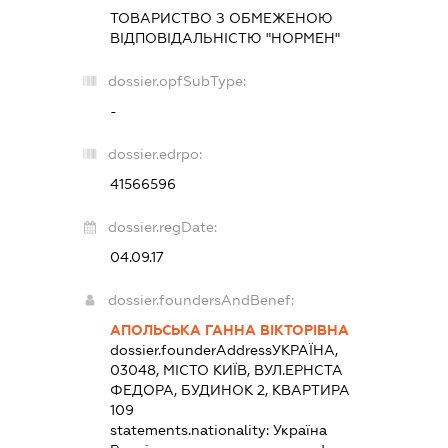
ТОВАРИСТВО З ОБМЕЖЕНОЮ
ВІДПОВІДАЛЬНІСТЮ "НОРМЕН"
dossier.opfSubType:
-
dossier.edrpo:
41566596
dossier.regDate:
04.09.17
dossier.foundersAndBenef:
АПОЛЬСЬКА ГАННА ВІКТОРІВНА
dossier.founderAddress
УКРАЇНА,
03048, МІСТО КИЇВ, ВУЛ.ЕРНСТА
ФЕДОРА, БУДИНОК 2, КВАРТИРА
109
statements.nationality:
Україна