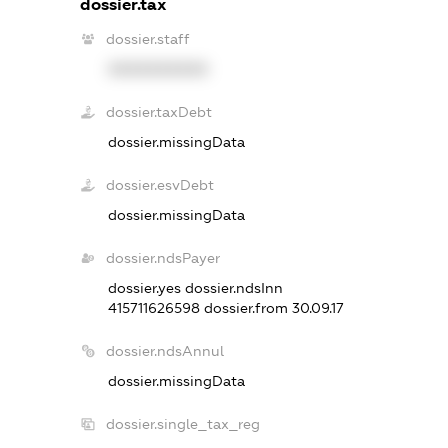
dossier.tax
dossier.staff
XXXXXXXXXX
dossier.taxDebt
dossier.missingData
dossier.esvDebt
dossier.missingData
dossier.ndsPayer
dossier.yes
dossier.ndsInn
415711626598
dossier.from 30.09.17
dossier.ndsAnnul
dossier.missingData
dossier.single_tax_reg