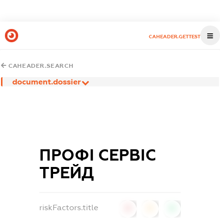
CAHEADER.GETTEST
CAHEADER.SEARCH
document.dossier
ПРОФІ СЕРВІС
ТРЕЙД
riskFactors.title
0
0
0