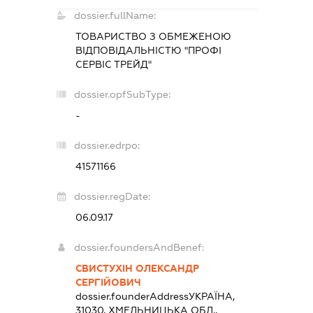
dossier.fullName:
ТОВАРИСТВО З ОБМЕЖЕНОЮ
ВІДПОВІДАЛЬНІСТЮ "ПРОФІ
СЕРВІС ТРЕЙД"
dossier.opfSubType:
-
dossier.edrpo:
41571166
dossier.regDate:
06.09.17
dossier.foundersAndBenef:
СВИСТУХІН ОЛЕКСАНДР
СЕРГІЙОВИЧ
dossier.founderAddress
УКРАЇНА,
31030, ХМЕЛЬНИЦЬКА ОБЛ.,