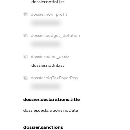
dossier.notInList
dossier.non_profit
XXXXXXXXXX
dossier.budget_dotation
XXXXXXXXXX
dossier.palne_akciz
dossier.notInList
dossier.bigTaxPayerReg
XXXXXXXXXX
dossier.declarations.title
dossier.declarations.noData
dossier.sanctions