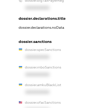
dossier.bigTaxPayerReg
XXXXXXXXXX
dossier.declarations.title
dossier.declarations.noData
dossier.sanctions
dossier.specSanctions
XXXXXXXXXX
dossier.rnboSanctions
XXXXXXXXXX
dossier.amkuBlackList
XXXXXXXXXX
dossier.ofacSanctions