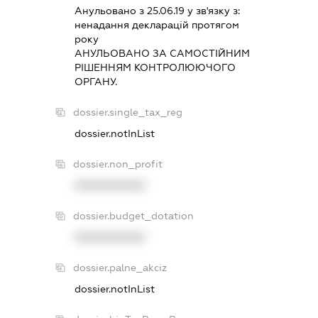
Анульовано з 25.06.19 у зв'язку з:
ненадання декларацiй протягом
року
АНУЛЬОВАНО ЗА САМОСТIЙНИМ
РIШЕННЯМ КОНТРОЛЮЮЧОГО
ОРГАНУ.
dossier.single_tax_reg
dossier.notInList
dossier.non_profit
XXXXXXXXXX
dossier.budget_dotation
XXXXXXXXXX
dossier.palne_akciz
dossier.notInList