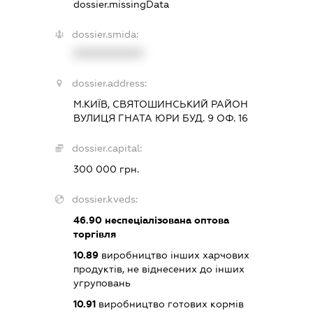
dossier.missingData
dossier.smida:
XXXXXXXXXX
dossier.address:
М.КИЇВ, СВЯТОШИНСЬКИЙ РАЙОН
ВУЛИЦЯ ГНАТА ЮРИ БУД. 9 ОФ. 16
dossier.capital:
300 000 грн.
dossier.kveds:
46.90
неспеціалізована оптова
торгівля
10.89
виробництво інших харчових
продуктів, не віднесених до інших
угруповань
10.91
виробництво готових кормів