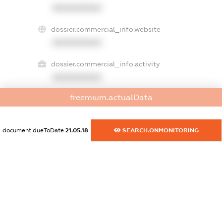
XXXXXXXXXX
dossier.commercial_info.website
XXXXXXXXXX
dossier.commercial_info.activity
XXXXXXXXXX
freemium.actualData
freemium.exampleText_1
freemium.exampleText_2
document.dueToDate
21.05.18
SEARCH.ONMONITORING
freemium.anonymousPerSearch2
FREEMIUM.DETAILS
FREEMIUM.REGISTER