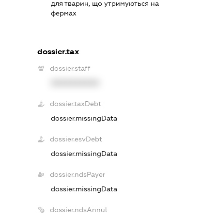
для тварин, що утримуються на
фермах
dossier.tax
dossier.staff
XXXXXXXXXX
dossier.taxDebt
dossier.missingData
dossier.esvDebt
dossier.missingData
dossier.ndsPayer
dossier.missingData
dossier.ndsAnnul