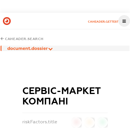
CAHEADER.GETTEST
CAHEADER.SEARCH
document.dossier
СЕРВІС-МАРКЕТ
КОМПАНІ
riskFactors.title
0
0
0