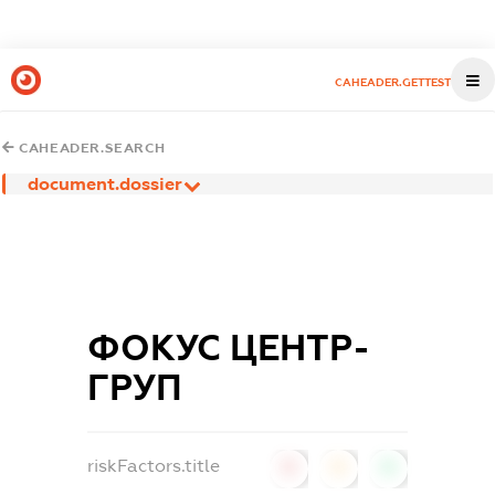
CAHEADER.GETTEST
CAHEADER.SEARCH
document.dossier
ФОКУС ЦЕНТР-
ГРУП
riskFactors.title
0
0
0