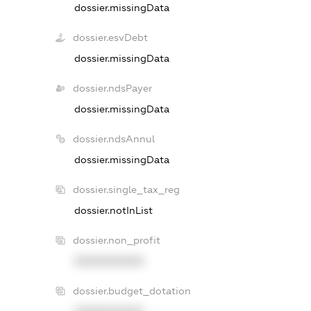
dossier.missingData
dossier.esvDebt
dossier.missingData
dossier.ndsPayer
dossier.missingData
dossier.ndsAnnul
dossier.missingData
dossier.single_tax_reg
dossier.notInList
dossier.non_profit
XXXXXXXXXX
dossier.budget_dotation