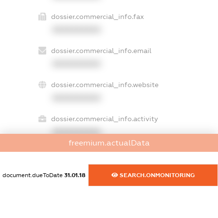
dossier.commercial_info.fax
XXXXXXXXXX
dossier.commercial_info.email
XXXXXXXXXX
dossier.commercial_info.website
XXXXXXXXXX
dossier.commercial_info.activity
XXXXXXXXXX
freemium.actualData
freemium.exampleText_1
document.dueToDate
31.01.18
SEARCH.ONMONITORING
freemium.exampleText_2
freemium.anonymousPerSearch2
FREEMIUM.DETAILS