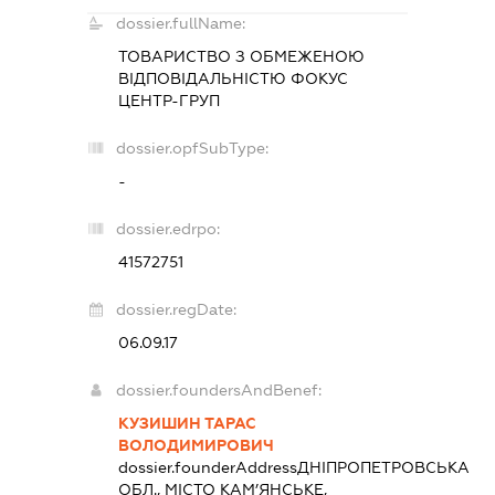
dossier.fullName:
ТОВАРИСТВО З ОБМЕЖЕНОЮ
ВІДПОВІДАЛЬНІСТЮ
ФОКУС
ЦЕНТР-ГРУП
dossier.opfSubType:
-
dossier.edrpo:
41572751
dossier.regDate:
06.09.17
dossier.foundersAndBenef:
КУЗИШИН ТАРАС
ВОЛОДИМИРОВИЧ
dossier.founderAddress
ДНІПРОПЕТРОВСЬКА
ОБЛ., МІСТО КАМ’ЯНСЬКЕ,