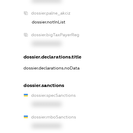
XXXXXXXXXX
dossier.palne_akciz
dossier.notInList
dossier.bigTaxPayerReg
XXXXXXXXXX
dossier.declarations.title
dossier.declarations.noData
dossier.sanctions
dossier.specSanctions
XXXXXXXXXX
dossier.rnboSanctions
XXXXXXXXXX