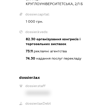
КРУГЛОУНІВЕРСИТЕТСЬКА, 2/1 Б
dossier.capital:
1 000 грн.
dossier.kveds:
82.30
організування конгресів і
торговельних виставок
73.11
рекламні агентства
74.30
надання послуг перекладу
dossier.tax
dossier.staff
XXXXXXXXXX
dossier.taxDebt