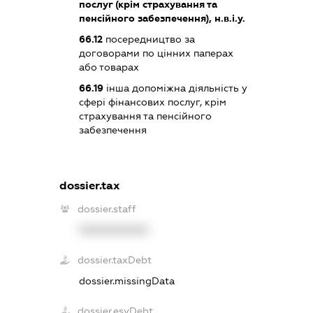
послуг (крім страхування та
пенсійного забезпечення), н.в.і.у.
66.12
посередництво за
договорами по цінних паперах
або товарах
66.19
інша допоміжна діяльність у
сфері фінансових послуг, крім
страхування та пенсійного
забезпечення
dossier.tax
dossier.staff
XXXXXXXXXX
dossier.taxDebt
dossier.missingData
dossier.esvDebt