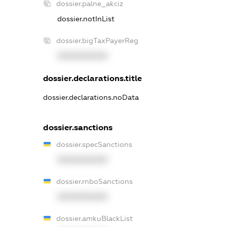
dossier.palne_akciz
dossier.notInList
dossier.bigTaxPayerReg
XXXXXXXXXX
dossier.declarations.title
dossier.declarations.noData
dossier.sanctions
dossier.specSanctions
XXXXXXXXXX
dossier.rnboSanctions
XXXXXXXXXX
dossier.amkuBlackList