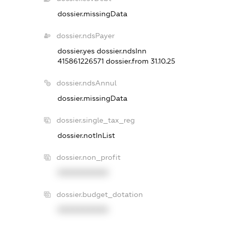
dossier.missingData
dossier.ndsPayer
dossier.yes
dossier.ndsInn
415861226571
dossier.from 31.10.25
dossier.ndsAnnul
dossier.missingData
dossier.single_tax_reg
dossier.notInList
dossier.non_profit
XXXXXXXXXX
dossier.budget_dotation
XXXXXXXXXX