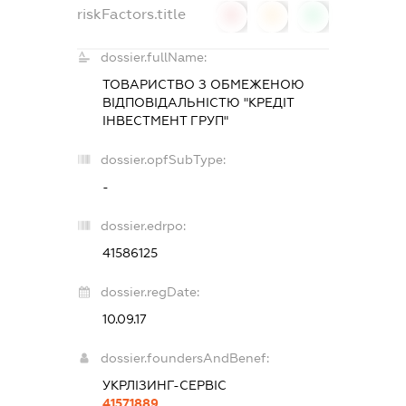
riskFactors.title
0
0
0
dossier.fullName:
ТОВАРИСТВО З ОБМЕЖЕНОЮ
ВІДПОВІДАЛЬНІСТЮ "КРЕДІТ
ІНВЕСТМЕНТ ГРУП"
dossier.opfSubType:
-
dossier.edrpo:
41586125
dossier.regDate:
10.09.17
dossier.foundersAndBenef:
УКРЛІЗИНГ-СЕРВІС
41571889