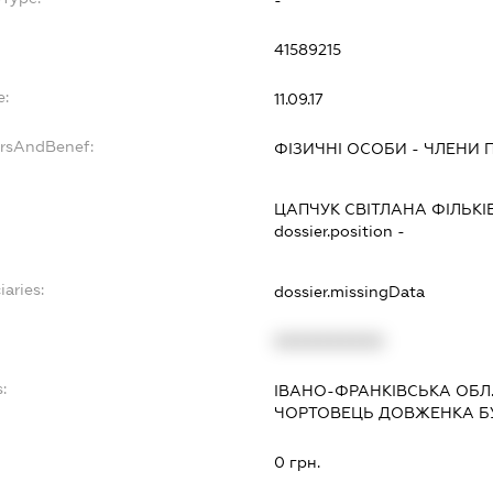
41589215
e:
11.09.17
ersAndBenef:
ФІЗИЧНІ ОСОБИ - ЧЛЕНИ
ЦАПЧУК СВІТЛАНА ФІЛЬКІ
dossier.position -
iaries:
dossier.missingData
XXXXXXXXXX
:
ІВАНО-ФРАНКІВСЬКА ОБЛ.
ЧОРТОВЕЦЬ ДОВЖЕНКА БУ
0 грн.