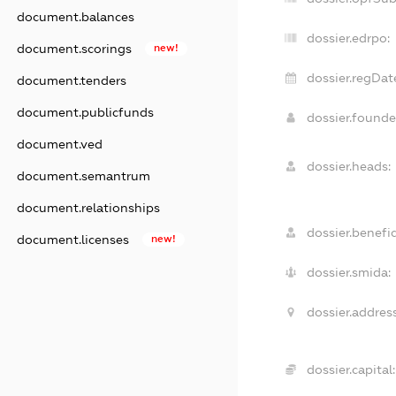
document.balances
dossier.edrpo:
document.scorings
new!
dossier.regDat
document.tenders
document.publicfunds
dossier.found
document.ved
dossier.heads:
document.semantrum
document.relationships
dossier.benefic
document.licenses
new!
dossier.smida:
dossier.address
dossier.capital: