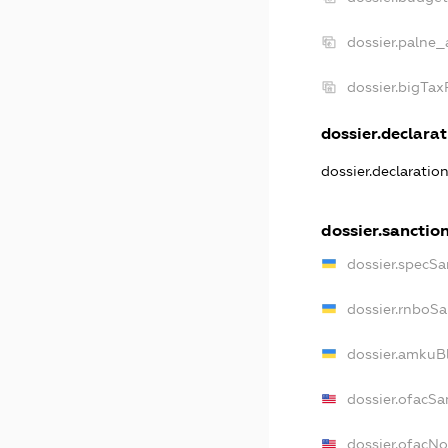
dossier.palne_
dossier.bigTa
dossier.declarat
dossier.declaratio
dossier.sanctio
dossier.specSa
dossier.rnboSa
dossier.amkuBl
dossier.ofacSa
dossier.ofacN