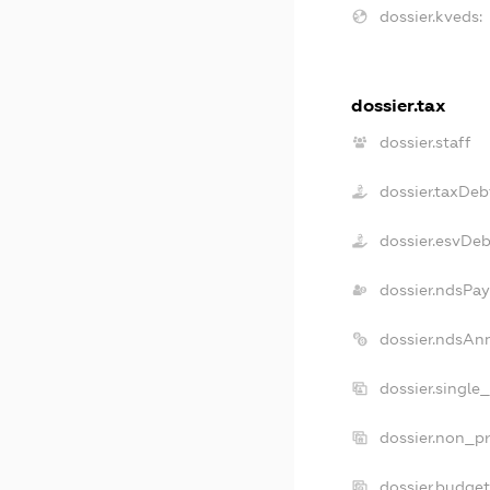
dossier.kveds:
dossier.tax
dossier.staff
dossier.taxDeb
dossier.esvDeb
dossier.ndsPay
dossier.ndsAn
dossier.single
dossier.non_pr
dossier.budge