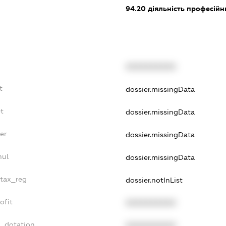
94.20
діяльність професійн
XXXXXXXXXX
t
dossier.missingData
t
dossier.missingData
er
dossier.missingData
nul
dossier.missingData
_tax_reg
dossier.notInList
ofit
XXXXXXXXXX
t_dotation
XXXXXXXXXX