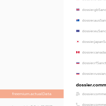
dossier.gbSanc
dossier.ausSan
dossier.euSanc
dossier.japanS
dossier.canad
dossier.rfSanc
dossier.russian
dossier.comme
freemium.actualData
dossier.commer
dossier.comme