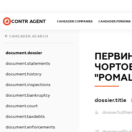
CONTR AGENT
CAHEADER.COMPANIES
CAHEADER.PERSONS
CAHEADER.SEARCH
document.dossier
ПЕРВИ
document.statements
ЧОРТО
document.history
"РОМА
document.inspections
document.bankruptcy
dossier.title
document.court
dossier.fullNa
document.taxdebts
document.enforcements
dossier.opfSu