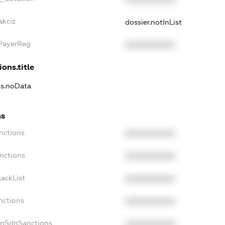
akciz
dossier.notInList
xPayerReg
XXXXXXXXXX
ions.title
ns.noData
ns
nctions
XXXXXXXXXX
nctions
XXXXXXXXXX
ackList
XXXXXXXXXX
nctions
XXXXXXXXXX
onSdnSanctions
XXXXXXXXXX