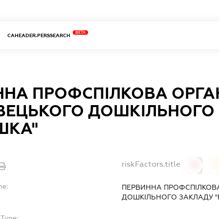
BETA
CAHEADER.PERSSEARCH
ННА ПРОФСПІЛКОВА ОРГАН
ВЕЦЬКОГО ДОШКІЛЬНОГО
ШКА"
riskFactors.title
0
0
me:
ПЕРВИННА ПРОФСПІЛКОВА
ДОШКІЛЬНОГО ЗАКЛАДУ 
bType:
-