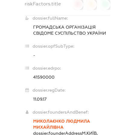
riskFactors.title
0
0
0
dossier.fullName:
ГРОМАДСЬКА ОРГАНІЗАЦІЯ
СВІДОМЕ СУСПІЛЬСТВО УКРАЇНИ
dossier.opfSubType:
-
dossier.edrpo:
41590000
dossier.regDate:
11.09.17
dossier.foundersAndBenef:
МИКОЛАЄНКО ЛЮДМИЛА
МИХАЙЛІВНА
dossier.founderAddress
М.КИЇВ,