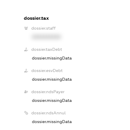
dossier.tax
dossier.staff
XXXXXXXXXX
dossier.taxDebt
dossier.missingData
dossier.esvDebt
dossier.missingData
dossier.ndsPayer
dossier.missingData
dossier.ndsAnnul
dossier.missingData