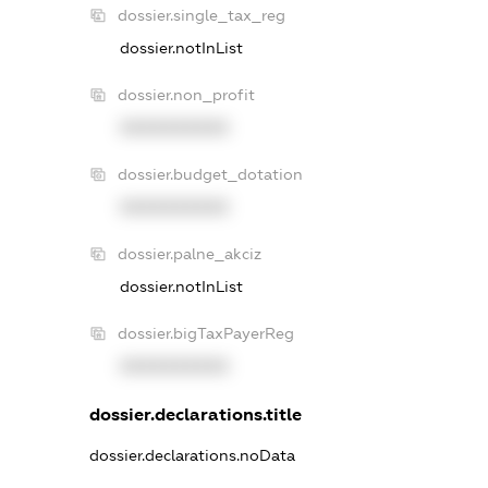
dossier.single_tax_reg
dossier.notInList
dossier.non_profit
XXXXXXXXXX
dossier.budget_dotation
XXXXXXXXXX
dossier.palne_akciz
dossier.notInList
dossier.bigTaxPayerReg
XXXXXXXXXX
dossier.declarations.title
dossier.declarations.noData