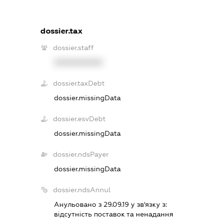
dossier.tax
dossier.staff
XXXXXXXXXX
dossier.taxDebt
dossier.missingData
dossier.esvDebt
dossier.missingData
dossier.ndsPayer
dossier.missingData
dossier.ndsAnnul
Анульовано з 29.09.19 у зв'язку з:
вiдсутнiсть поставок та ненадання