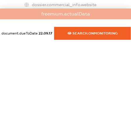
dossier.commercial_info.website
XXXXXXXXXX
freemium.actualData
dossier.commercial_info.activity
XXXXXXXXXX
document.dueToDate
22.09.17
SEARCH.ONMONITORING
freemium.exampleText_1
freemium.exampleText_2
freemium.anonymousPerSearch2
FREEMIUM.DETAILS
FREEMIUM.REGISTER