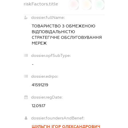
riskFactors.title
0
0
0
dossier.fullName:
ТОВАРИСТВО З ОБМЕЖЕНОЮ
ВІДПОВІДАЛЬНІСТЮ
СТРАТЕГІЧНЕ ОБСЛУГОВУВАННЯ
МЕРЕЖ
dossier.opfSubType:
-
dossier.edrpo:
41591219
dossier.regDate:
12.09.17
dossier.foundersAndBenef:
ШУЛЬГІН ІГОР ОЛЕКСАНДРОВИЧ