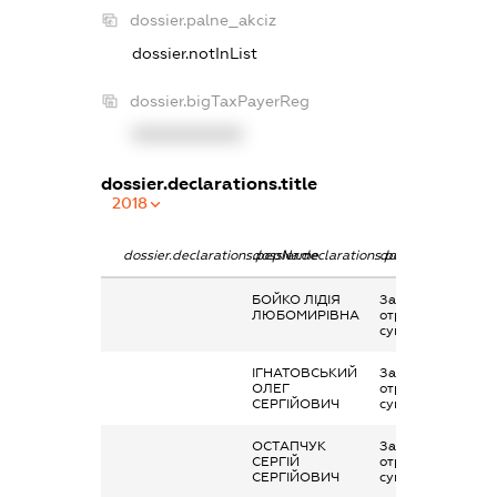
dossier.palne_akciz
dossier.notInList
dossier.bigTaxPayerReg
XXXXXXXXXX
dossier.declarations.title
2018
dossier.declarations.pepName
dossier.declarations.personName
dossier.declaratio
БОЙКО ЛІДІЯ
Заробітна плата
ЛЮБОМИРІВНА
отримана за
сумісництвом
ІГНАТОВСЬКИЙ
Заробітна плата
ОЛЕГ
отримана за
СЕРГІЙОВИЧ
сумісництвом
ОСТАПЧУК
Заробітна плата
СЕРГІЙ
отримана за
СЕРГІЙОВИЧ
сумісництвом