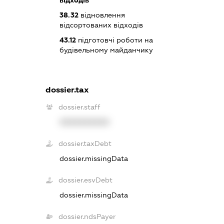
відходів
38.32
відновлення
відсортованих відходів
43.12
підготовчі роботи на
будівельному майданчику
dossier.tax
dossier.staff
XXXXXXXXXX
dossier.taxDebt
dossier.missingData
dossier.esvDebt
dossier.missingData
dossier.ndsPayer