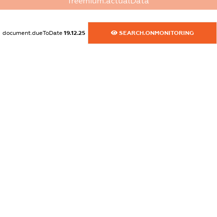
freemium.actualData
dossier.commercial_info.website
XXXXXXXXXX
document.dueToDate
19.12.25
SEARCH.ONMONITORING
dossier.commercial_info.activity
XXXXXXXXXX
freemium.exampleText_1
freemium.exampleText_2
freemium.anonymousPerSearch2
FREEMIUM.DETAILS
FREEMIUM.REGISTER