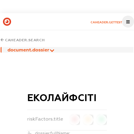
CAHEADER.GETTEST
CAHEADER.SEARCH
document.dossier
ЕКОЛАЙФСІТІ
riskFactors.title
0
0
0
dossier.fullName: