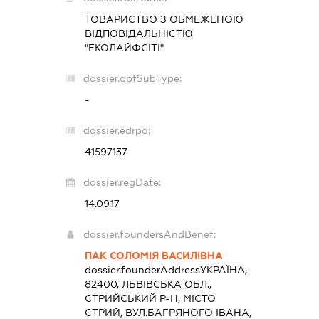
ТОВАРИСТВО З ОБМЕЖЕНОЮ
ВІДПОВІДАЛЬНІСТЮ
"ЕКОЛАЙФСІТІ"
dossier.opfSubType:
-
dossier.edrpo:
41597137
dossier.regDate:
14.09.17
dossier.foundersAndBenef:
ПАК СОЛОМІЯ ВАСИЛІВНА
dossier.founderAddress
УКРАЇНА,
82400, ЛЬВІВСЬКА ОБЛ.,
СТРИЙСЬКИЙ Р-Н, МІСТО
СТРИЙ, ВУЛ.БАГРЯНОГО ІВАНА,