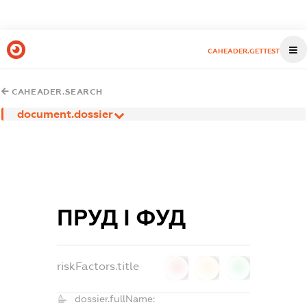
CAHEADER.GETTEST
CAHEADER.SEARCH
document.dossier
ПРУД І ФУД
riskFactors.title
0
0
0
dossier.fullName: