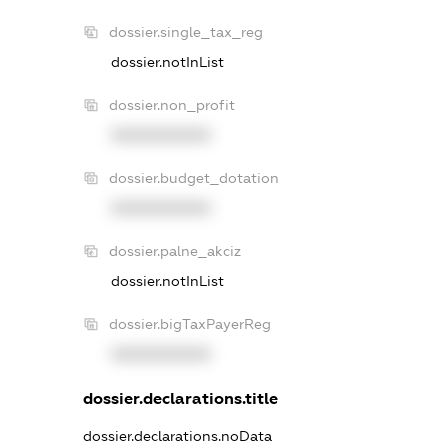
dossier.single_tax_reg
dossier.notInList
dossier.non_profit
XXXXXXXXXX
dossier.budget_dotation
XXXXXXXXXX
dossier.palne_akciz
dossier.notInList
dossier.bigTaxPayerReg
XXXXXXXXXX
dossier.declarations.title
dossier.declarations.noData