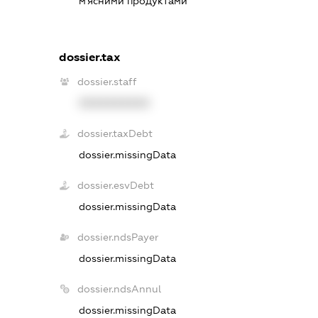
м'ясними продуктами
dossier.tax
dossier.staff
XXXXXXXXXX
dossier.taxDebt
dossier.missingData
dossier.esvDebt
dossier.missingData
dossier.ndsPayer
dossier.missingData
dossier.ndsAnnul
dossier.missingData