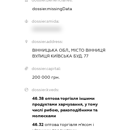
dossier.beneficiaries:
dossier.missingData
dossier.smida:
XXXXXXXXXX
dossier.address:
ВІННИЦЬКА ОБЛ., МІСТО ВІННИЦЯ
ВУЛИЦЯ КИЇВСЬКА БУД. 77
dossier.capital:
200 000 грн.
dossier.kveds:
46.38
оптова торгівля іншими
продуктами харчування, у тому
числі рибою, ракоподібними та
молюсками
46.32
оптова торгівля м'ясом і