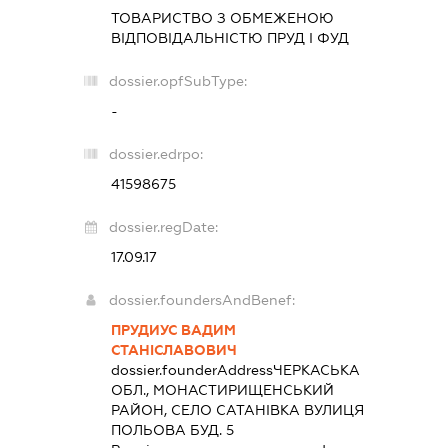
ТОВАРИСТВО З ОБМЕЖЕНОЮ
ВІДПОВІДАЛЬНІСТЮ
ПРУД І ФУД
dossier.opfSubType:
-
dossier.edrpo:
41598675
dossier.regDate:
17.09.17
dossier.foundersAndBenef:
ПРУДИУС ВАДИМ
СТАНІСЛАВОВИЧ
dossier.founderAddress
ЧЕРКАСЬКА
ОБЛ., МОНАСТИРИЩЕНСЬКИЙ
РАЙОН, СЕЛО САТАНІВКА ВУЛИЦЯ
ПОЛЬОВА БУД. 5