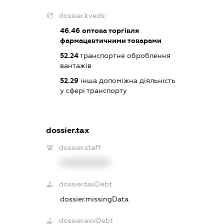
dossier.kveds:
46.46
оптова торгівля
фармацевтичними товарами
52.24
транспортне оброблення
вантажів
52.29
інша допоміжна діяльність
у сфері транспорту
dossier.tax
dossier.staff
XXXXXXXXXX
dossier.taxDebt
dossier.missingData
dossier.esvDebt