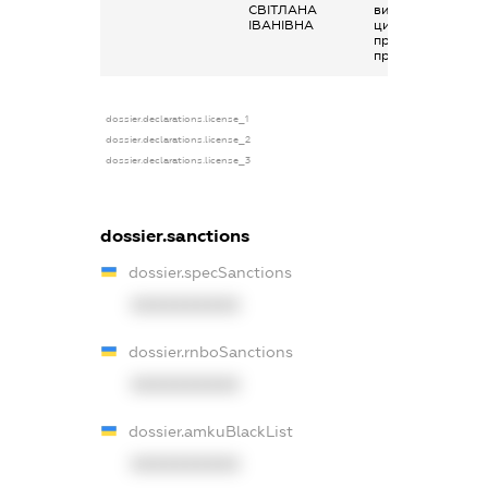
СВІТЛАНА
виплати згідно з
ІВАНІВНА
цивільно-
правовим
правочинами
dossier.declarations.license_1
dossier.declarations.license_2
dossier.declarations.license_3
dossier.sanctions
dossier.specSanctions
XXXXXXXXXX
dossier.rnboSanctions
XXXXXXXXXX
dossier.amkuBlackList
XXXXXXXXXX