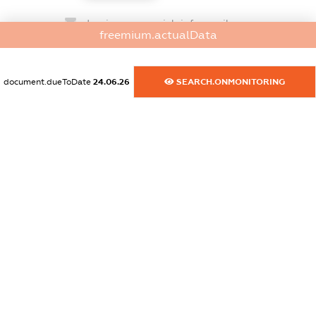
dossier.commercial_info.email
freemium.actualData
XXXXXXXXXX
dossier.commercial_info.website
document.dueToDate
24.06.26
SEARCH.ONMONITORING
XXXXXXXXXX
dossier.commercial_info.activity
XXXXXXXXXX
freemium.exampleText_1
freemium.exampleText_2
freemium.anonymousPerSearch2
FREEMIUM.DETAILS
FREEMIUM.REGISTER