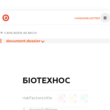
CAHEADER.GETTEST
CAHEADER.SEARCH
document.dossier
БІОТЕХНОС
riskFactors.title
0
0
0
dossier.fullName: