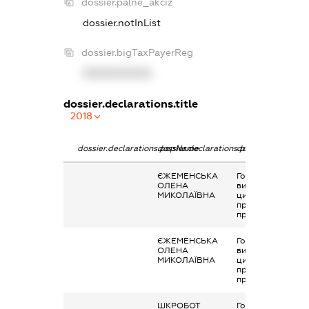
dossier.palne_akciz
dossier.notInList
dossier.bigTaxPayerReg
XXXXXXXXXX
dossier.declarations.title
2018
dossier.declarations.pepName
dossier.declarations.personName
dossier.declarati
ЄЖЕМЕНСЬКА
Гонорари та інші
ОЛЕНА
виплати згідно з
МИКОЛАЇВНА
цивільно-
правовим
правочинами
ЄЖЕМЕНСЬКА
Гонорари та інші
ОЛЕНА
виплати згідно з
МИКОЛАЇВНА
цивільно-
правовим
правочинами
ШКРОБОТ
Гонорари та інші