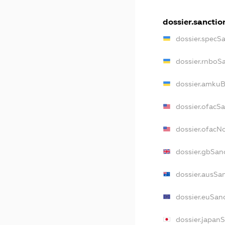
dossier.sanctio
dossier.specS
dossier.rnboS
dossier.amkuB
dossier.ofacS
dossier.ofac
dossier.gbSan
dossier.ausSa
dossier.euSan
dossier.japan