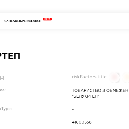
BETA
CAHEADER.PERSSEARCH
РТЕП
riskFactors.title
0
0
me:
ТОВАРИСТВО З ОБМЕЖЕН
"БЕЛУКРТЕП"
bType:
-
41600558