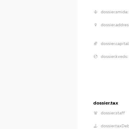
dossier.smida:
dossier.addres
dossier.capital
dossier.kveds:
dossier.tax
dossier.staff
dossier.taxDe