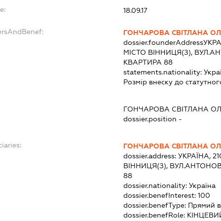
e:
18.09.17
ersAndBenef:
ГОНЧАРОВА СВІТЛАНА О
dossier.founderAddress
УКРА
МІСТО ВІННИЦЯ(З), ВУЛ.А
КВАРТИРА 88
statements.nationality:
Укра
Розмір внеску до статутног
ГОНЧАРОВА СВІТЛАНА О
dossier.position -
iaries:
ГОНЧАРОВА СВІТЛАНА О
dossier.address:
УКРАЇНА, 2
ВІННИЦЯ(З), ВУЛ.АНТОНОВ
88
dossier.nationality:
Україна
dossier.benefInterest:
100
dossier.benefType:
Прямий в
dossier.benefRole:
КІНЦЕВИ