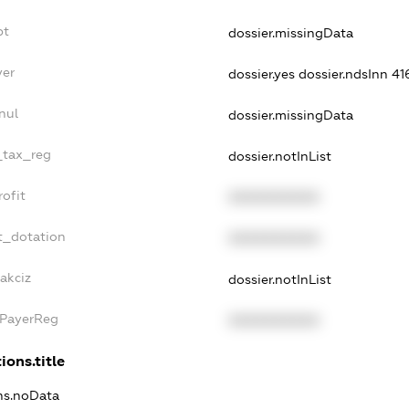
bt
dossier.missingData
yer
dossier.yes
dossier.ndsInn 
nul
dossier.missingData
e_tax_reg
dossier.notInList
rofit
XXXXXXXXXX
t_dotation
XXXXXXXXXX
akciz
dossier.notInList
xPayerReg
XXXXXXXXXX
ions.title
ons.noData