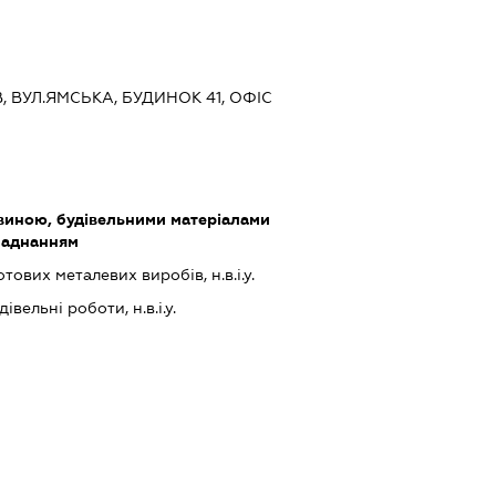
В, ВУЛ.ЯМСЬКА, БУДИНОК 41, ОФІС
виною, будівельними матеріалами
ладнанням
ових металевих виробів, н.в.і.у.
івельні роботи, н.в.і.у.