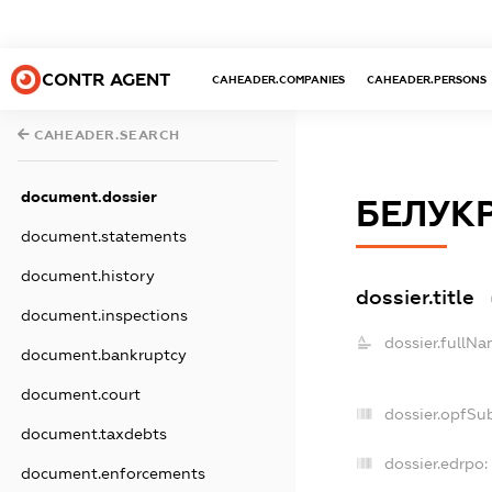
CONTR AGENT
CAHEADER.COMPANIES
CAHEADER.PERSONS
CAHEADER.SEARCH
document.dossier
БЕЛУК
document.statements
document.history
dossier.title
document.inspections
dossier.fullNa
document.bankruptcy
document.court
dossier.opfSu
document.taxdebts
dossier.edrpo:
document.enforcements