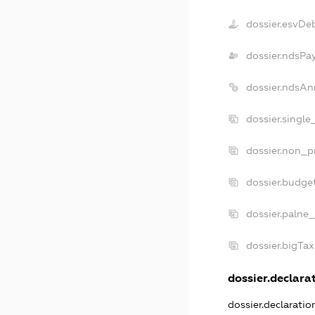
dossier.esvDe
dossier.ndsPa
dossier.ndsAn
dossier.singl
dossier.non_p
dossier.budge
dossier.palne_
dossier.bigTa
dossier.declarat
dossier.declarati