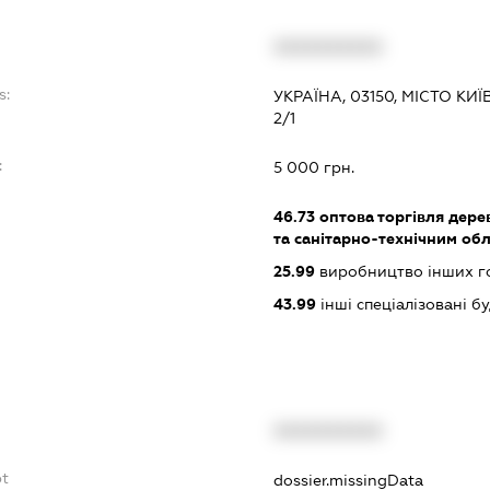
XXXXXXXXXX
s:
УКРАЇНА, 03150, МІСТО КИЇ
2/1
:
5 000 грн.
46.73
оптова торгівля дере
та санітарно-технічним об
25.99
виробництво інших гот
43.99
інші спеціалізовані буд
XXXXXXXXXX
bt
dossier.missingData