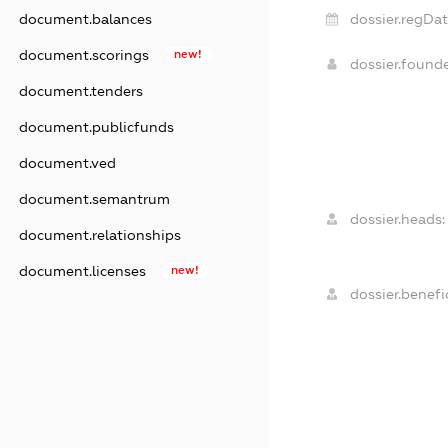
document.balances
dossier.regDat
document.scorings
new!
dossier.found
document.tenders
document.publicfunds
document.ved
document.semantrum
dossier.heads:
document.relationships
document.licenses
new!
dossier.benefic