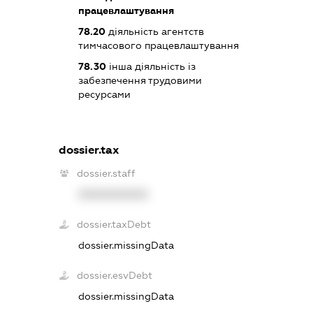
працевлаштування
78.20
діяльність агентств
тимчасового працевлаштування
78.30
інша діяльність із
забезпечення трудовими
ресурсами
dossier.tax
dossier.staff
XXXXXXXXXX
dossier.taxDebt
dossier.missingData
dossier.esvDebt
dossier.missingData