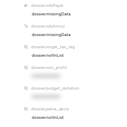
dossier.ndsPayer
dossier.missingData
dossier.ndsAnnul
dossier.missingData
dossier.single_tax_reg
dossier.notInList
dossier.non_profit
XXXXXXXXXX
dossier.budget_dotation
XXXXXXXXXX
dossier.palne_akciz
dossier.notInList