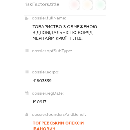
riskFactors.title
0
0
0
dossier.fullName:
ТОВАРИСТВО З ОБМЕЖЕНОЮ
ВІДПОВІДАЛЬНІСТЮ
ВОРЛД
МЕРІТАЙМ КРЮЇНГ ЛТД.
dossier.opfSubType:
-
dossier.edrpo:
41603339
dossier.regDate:
19.09.17
dossier.foundersAndBenef:
ПОГРЕБСЬКИЙ ОЛЕКСІЙ
ІВАНОВИЧ