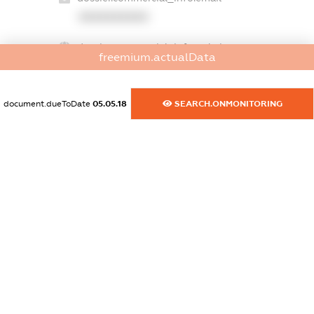
XXXXXXXXXX
dossier.commercial_info.website
freemium.actualData
XXXXXXXXXX
dossier.commercial_info.activity
document.dueToDate
05.05.18
SEARCH.ONMONITORING
XXXXXXXXXX
freemium.exampleText_1
freemium.exampleText_2
freemium.anonymousPerSearch2
FREEMIUM.DETAILS
FREEMIUM.REGISTER