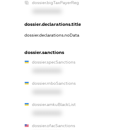
dossier.bigTaxPayerReg
XXXXXXXXXX
dossier.declarations.title
dossier.declarations.noData
dossier.sanctions
dossier.specSanctions
XXXXXXXXXX
dossier.rnboSanctions
XXXXXXXXXX
dossier.amkuBlackList
XXXXXXXXXX
dossier.ofacSanctions