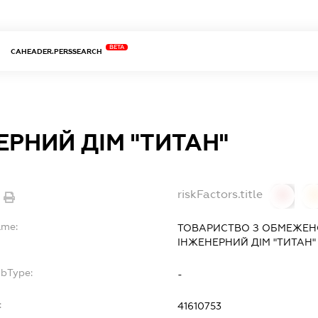
BETA
CAHEADER.PERSSEARCH
ЕРНИЙ ДІМ "ТИТАН"
riskFactors.title
0
ame:
ТОВАРИСТВО З ОБМЕЖЕН
ІНЖЕНЕРНИЙ ДІМ "ТИТАН"
ubType:
-
:
41610753