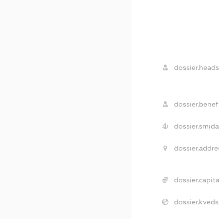
dossier.heads
dossier.benefi
dossier.smida
dossier.addre
dossier.capita
dossier.kveds