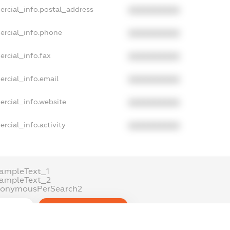
ercial_info.postal_address
XXXXXXXXXX
ercial_info.phone
XXXXXXXXXX
ercial_info.fax
XXXXXXXXXX
ercial_info.email
XXXXXXXXXX
ercial_info.website
XXXXXXXXXX
rcial_info.activity
XXXXXXXXXX
ampleText_1
xampleText_2
nonymousPerSearch2
DETAILS
FREEMIUM.REGISTER