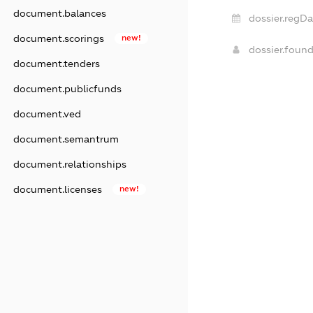
document.balances
dossier.regDa
document.scorings
new!
dossier.foun
document.tenders
document.publicfunds
document.ved
document.semantrum
document.relationships
document.licenses
new!