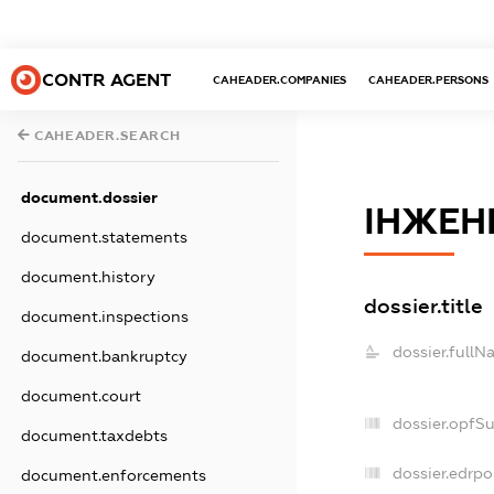
CONTR AGENT
CAHEADER.COMPANIES
CAHEADER.PERSONS
CAHEADER.SEARCH
document.dossier
ІНЖЕН
document.statements
document.history
dossier.title
document.inspections
dossier.fullN
document.bankruptcy
document.court
dossier.opfS
document.taxdebts
dossier.edrpo
document.enforcements