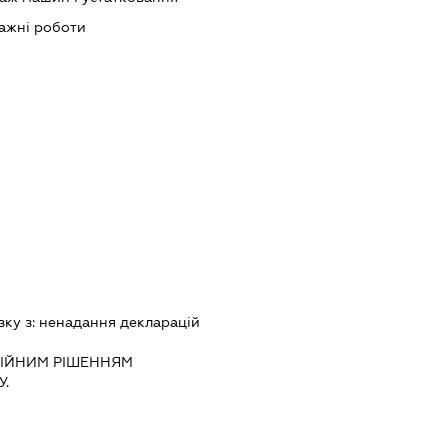
ажні роботи
зку з:
ненадання декларацiй
IЙНИМ РIШЕННЯМ
.