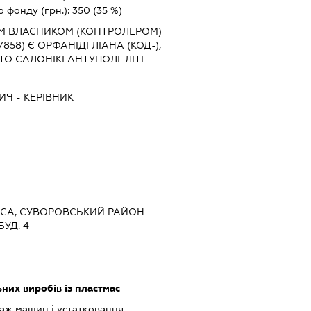
о фонду (грн.):
350
(35 %)
М ВЛАСНИКОМ (КОНТРОЛЕРОМ)
58) Є ОРФАНІДІ ЛІАНА (КОД-),
ТО САЛОНІКІ АНТУПОЛІ-ЛІТІ
ВИЧ
-
КЕРІВНИК
ДЕСА, СУВОРОВСЬКИЙ РАЙОН
УД. 4
них виробів із пластмас
аж машин і устатковання