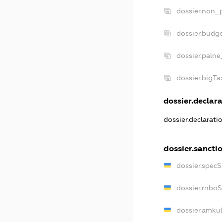
dossier.non_p
dossier.budg
dossier.palne
dossier.bigT
dossier.declara
dossier.declarat
dossier.sancti
dossier.spec
dossier.rnbo
dossier.amku