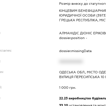
Розмір внеску до статутног
КІНЦЕВИМ БЕНЕФІЦІАРНИ
ЮРИДИЧНОЇ ОСОБИ (397378
ГРЕЦЬКА РЕСПУБЛІКА, МІС
:
АЛМАНІДІС ДІОНІС ЕРІКО
dossier.position -
ciaries:
dossier.missingData
:
XXXXXXXXXX
ss:
ОДЕСЬКА ОБЛ., МІСТО О
ВУЛИЦЯ ПЕРЕСИПСЬКА 10 Б
l:
1 000 грн.
:
22.23
виробництво будівель
33.20
установлення та монт