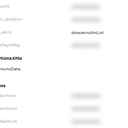
rofit
XXXXXXXXXX
et_dotation
XXXXXXXXXX
_akciz
dossier.notInList
axPayerReg
XXXXXXXXXX
tions.title
ions.noData
ons
Sanctions
XXXXXXXXXX
Sanctions
XXXXXXXXXX
BlackList
XXXXXXXXXX