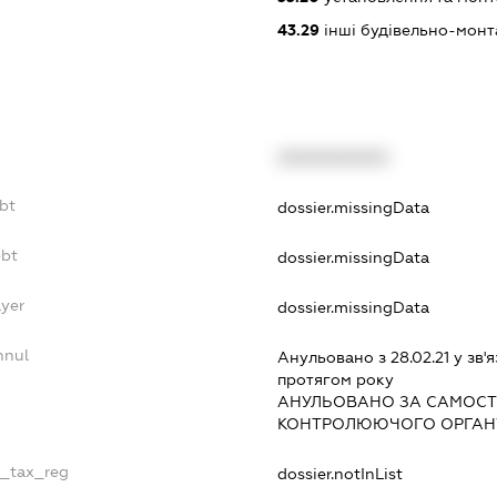
43.29
інші будівельно-монт
XXXXXXXXXX
ebt
dossier.missingData
ebt
dossier.missingData
ayer
dossier.missingData
nnul
Анульовано з 28.02.21 у зв'я
протягом року
АНУЛЬОВАНО ЗА САМОСТ
КОНТРОЛЮЮЧОГО ОРГАНУ
e_tax_reg
dossier.notInList