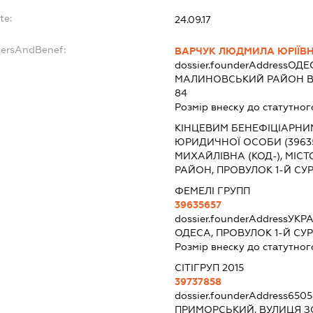
te:
24.09.17
dersAndBenef:
ВАРЧУК ЛЮДМИЛА ЮРІЇВ
dossier.founderAddress
ОДЕС
МАЛИНОВСЬКИЙ РАЙОН ВУЛ
84
Розмір внеску до статутног
КІНЦЕВИМ БЕНЕФІЦІАРНИ
ЮРИДИЧНОЇ ОСОБИ (39635
МИХАЙЛІВНА (КОД-), МІС
РАЙОН, ПРОВУЛОК 1-Й СУР
ФЕМЕЛІ ГРУПП
39635657
dossier.founderAddress
УКРА
ОДЕСА, ПРОВУЛОК 1-Й СУ
Розмір внеску до статутног
СІТІГРУП 2015
39737858
dossier.founderAddress
6505
ПРИМОРСЬКИЙ, ВУЛИЦЯ З