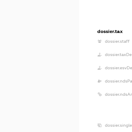
dossier.tax
dossier.staff
dossier.taxD
dossier.esvD
dossier.ndsP
dossier.ndsA
dossier.singl