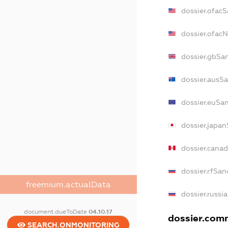
dossier.ofac
dossier.ofac
dossier.gbSa
dossier.ausS
dossier.euSa
dossier.japa
dossier.cana
dossier.rfSan
freemium.actualData
dossier.russi
document.dueToDate
04.10.17
dossier.comm
SEARCH.ONMONITORING