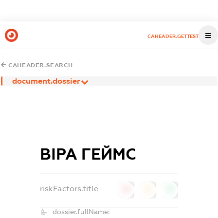
CAHEADER.GETTEST
CAHEADER.SEARCH
document.dossier
ВІРА ГЕЙМС
riskFactors.title
0
0
0
dossier.fullName: