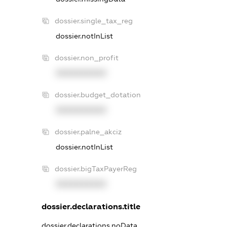
dossier.single_tax_reg
dossier.notInList
dossier.non_profit
XXXXXXXXXX
dossier.budget_dotation
XXXXXXXXXX
dossier.palne_akciz
dossier.notInList
dossier.bigTaxPayerReg
XXXXXXXXXX
dossier.declarations.title
dossier.declarations.noData