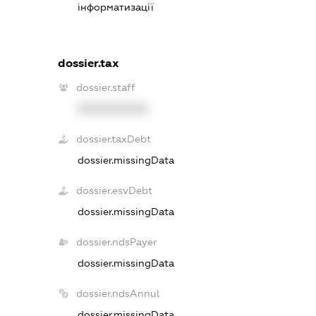
інформатизації
dossier.tax
dossier.staff
XXXXXXXXXX
dossier.taxDebt
dossier.missingData
dossier.esvDebt
dossier.missingData
dossier.ndsPayer
dossier.missingData
dossier.ndsAnnul
dossier.missingData