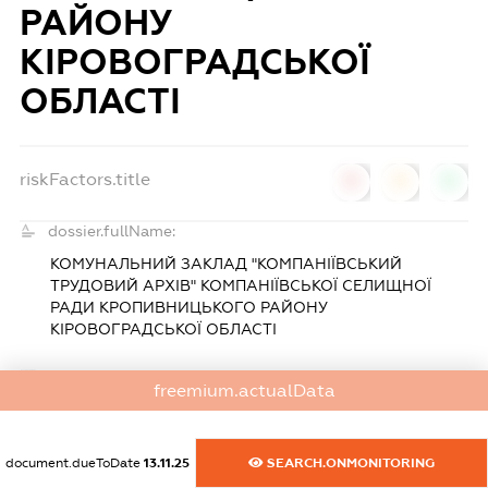
РАЙОНУ
КІРОВОГРАДСЬКОЇ
ОБЛАСТІ
riskFactors.title
0
0
0
dossier.fullName:
КОМУНАЛЬНИЙ ЗАКЛАД "КОМПАНІЇВСЬКИЙ
ТРУДОВИЙ АРХІВ" КОМПАНІЇВСЬКОЇ СЕЛИЩНОЇ
РАДИ КРОПИВНИЦЬКОГО РАЙОНУ
КІРОВОГРАДСЬКОЇ ОБЛАСТІ
dossier.opfSubType:
freemium.actualData
-
dossier.edrpo:
document.dueToDate
13.11.25
SEARCH.ONMONITORING
41618261