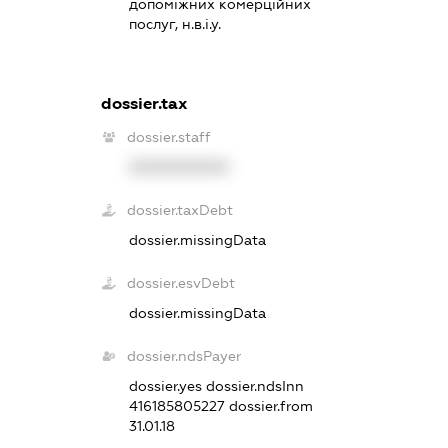
допоміжних комерційних
послуг, н.в.і.у.
dossier.tax
dossier.staff
XXXXXXXXXX
dossier.taxDebt
dossier.missingData
dossier.esvDebt
dossier.missingData
dossier.ndsPayer
dossier.yes
dossier.ndsInn
416185805227
dossier.from
31.01.18