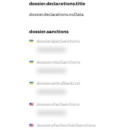
dossier.declarations.title
dossier.declarations.noData
dossier.sanctions
dossier.specSanctions
XXXXXXXXXX
dossier.rnboSanctions
XXXXXXXXXX
dossier.amkuBlackList
XXXXXXXXXX
dossier.ofacSanctions
XXXXXXXXXX
dossier.ofacNonSdnSanctions