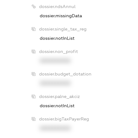
dossier.ndsAnnul
dossier.missingData
dossier.single_tax_reg
dossier.notInList
dossier.non_profit
XXXXXXXXXX
dossier.budget_dotation
XXXXXXXXXX
dossier.palne_akciz
dossier.notInList
dossier.bigTaxPayerReg
XXXXXXXXXX