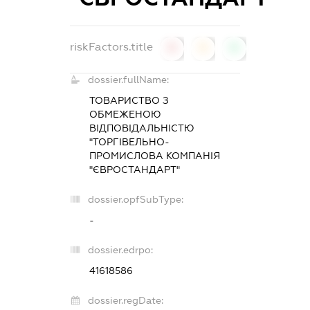
riskFactors.title
0
0
0
dossier.fullName:
ТОВАРИСТВО З
ОБМЕЖЕНОЮ
ВІДПОВІДАЛЬНІСТЮ
"ТОРГІВЕЛЬНО-
ПРОМИСЛОВА КОМПАНІЯ
"ЄВРОСТАНДАРТ"
dossier.opfSubType:
-
dossier.edrpo:
41618586
dossier.regDate: