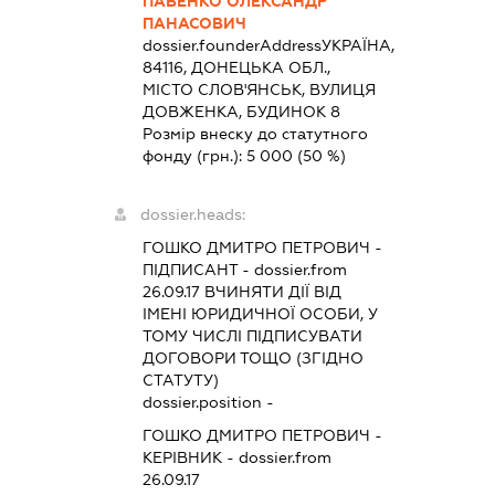
ПАВЕНКО ОЛЕКСАНДР
ПАНАСОВИЧ
dossier.founderAddress
УКРАЇНА,
84116, ДОНЕЦЬКА ОБЛ.,
МІСТО СЛОВ'ЯНСЬК, ВУЛИЦЯ
ДОВЖЕНКА, БУДИНОК 8
Розмір внеску до статутного
фонду (грн.):
5 000
(50 %)
dossier.heads:
ГОШКО ДМИТРО ПЕТРОВИЧ
-
ПІДПИСАНТ
- dossier.from
26.09.17
ВЧИНЯТИ ДІЇ ВІД
ІМЕНІ ЮРИДИЧНОЇ ОСОБИ, У
ТОМУ ЧИСЛІ ПІДПИСУВАТИ
ДОГОВОРИ ТОЩО (ЗГІДНО
СТАТУТУ)
dossier.position -
ГОШКО ДМИТРО ПЕТРОВИЧ
-
КЕРІВНИК
- dossier.from
26.09.17