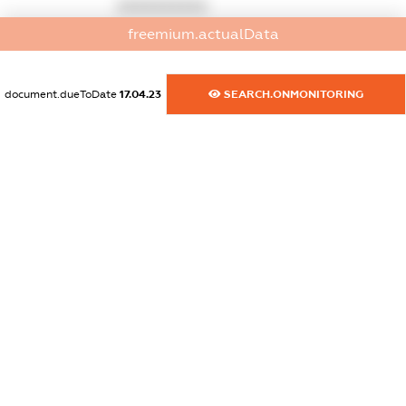
XXXXXXXXXX
freemium.actualData
dossier.russian_reg_title
XXXXXXXXXX
document.dueToDate
17.04.23
SEARCH.ONMONITORING
dossier.commercial_info.title
dossier.commercial_info.postal_address
XXXXXXXXXX
dossier.commercial_info.phone
XXXXXXXXXX
dossier.commercial_info.fax
XXXXXXXXXX
dossier.commercial_info.email
XXXXXXXXXX
dossier.commercial_info.website