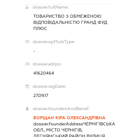
dossier.fullName:
ТОВАРИСТВО З ОБМЕЖЕНОЮ
ВІДПОВІДАЛЬНІСТЮ
ГРАНД ФУД
ПЛЮС
dossier.opfSubType:
-
dossier.edrpo:
41620464
dossier.regDate:
27.09.17
dossier.foundersAndBenef:
БОРЩАН КІРА ОЛЕКСАНДРІВНА
dossier.founderAddress
ЧЕРНІГІВСЬКА
ОБЛ., МІСТО ЧЕРНІГІВ,
ДЕСНЯНСЬКИЙ РАЙОН ВУЛИЦЯ