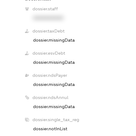
dossier.staff
XXXXXXXXXX
dossier.taxDebt
dossier.missingData
dossier.esvDebt
dossier.missingData
dossier.ndsPayer
dossier.missingData
dossier.ndsAnnul
dossier.missingData
dossier.single_tax_reg
dossier.notInList