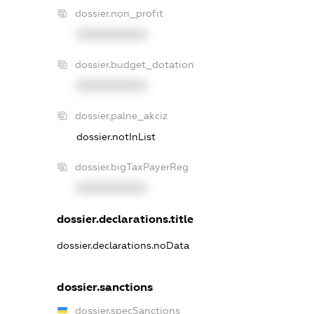
dossier.non_profit
XXXXXXXXXX
dossier.budget_dotation
XXXXXXXXXX
dossier.palne_akciz
dossier.notInList
dossier.bigTaxPayerReg
XXXXXXXXXX
dossier.declarations.title
dossier.declarations.noData
dossier.sanctions
dossier.specSanctions