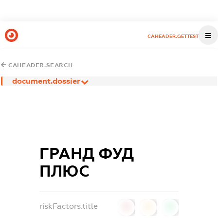
CAHEADER.GETTEST
CAHEADER.SEARCH
document.dossier
ГРАНД ФУД
ПЛЮС
riskFactors.title
0
0
0