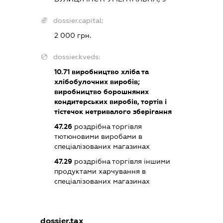
dossier.capital:
2 000 грн.
dossier.kveds:
10.71
виробництво хліба та
хлібобулочних виробів;
виробництво борошняних
кондитерських виробів, тортів і
тістечок нетривалого зберігання
47.26
роздрібна торгівля
тютюновими виробами в
спеціалізованих магазинах
47.29
роздрібна торгівля іншими
продуктами харчування в
спеціалізованих магазинах
dossier.tax