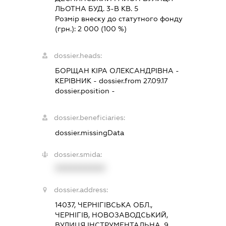
ЛЬОТНА БУД. 3-В КВ. 5
Розмір внеску до статутного фонду
(грн.):
2 000
(100 %)
dossier.heads:
БОРЩАН КІРА ОЛЕКСАНДРІВНА
-
КЕРІВНИК
- dossier.from 27.09.17
dossier.position -
dossier.beneficiaries:
dossier.missingData
dossier.smida:
XXXXXXXXXX
dossier.address:
14037, ЧЕРНІГІВСЬКА ОБЛ.,
ЧЕРНІГІВ, НОВОЗАВОДСЬКИЙ,
ВУЛИЦЯ ІНСТРУМЕНТАЛЬНА, 9