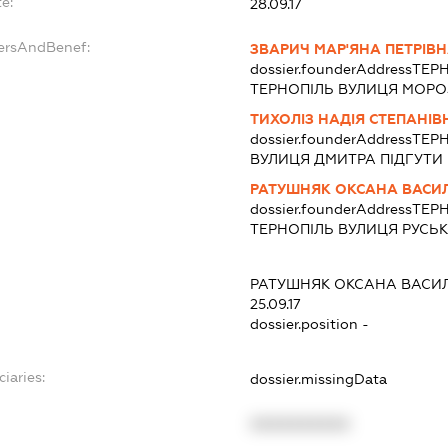
e:
28.09.17
dersAndBenef:
ЗВАРИЧ МАР'ЯНА ПЕТРІВ
dossier.founderAddress
ТЕРН
ТЕРНОПІЛЬ ВУЛИЦЯ МОРОЗЕ
ТИХОЛІЗ НАДІЯ СТЕПАНІВ
dossier.founderAddress
ТЕРН
ВУЛИЦЯ ДМИТРА ПІДГУТИ БУ
РАТУШНЯК ОКСАНА ВАСИ
dossier.founderAddress
ТЕРН
ТЕРНОПІЛЬ ВУЛИЦЯ РУСЬКА 
РАТУШНЯК ОКСАНА ВАСИ
25.09.17
dossier.position -
ciaries:
dossier.missingData
XXXXXXXXXX