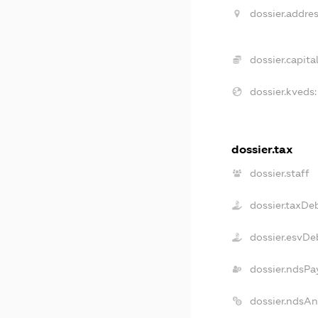
dossier.addres
dossier.capital
dossier.kveds:
dossier.tax
dossier.staff
dossier.taxDe
dossier.esvDe
dossier.ndsPa
dossier.ndsA