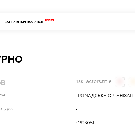
BETA
CAHEADER.PERSSEARCH
УРНО
riskFactors.title
0
ame:
ГРОМАДСЬКА ОРГАНІЗАЦ
bType:
-
41623051