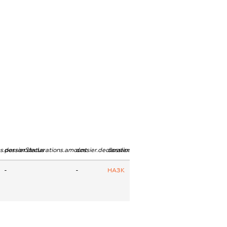
ns.personStatus
dossier.declarations.amount
dossier.declarations.currency
dossier.declarations.source
-
-
НАЗК