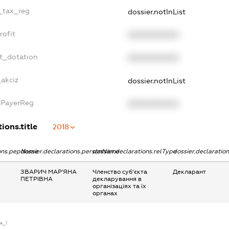
e_tax_reg
dossier.notInList
rofit
XXXXXXXXXX
et_dotation
XXXXXXXXXX
_akciz
dossier.notInList
axPayerReg
XXXXXXXXXX
ions.title
2018
ions.pepName
dossier.declarations.personName
dossier.declarations.relType
dossier.declaratio
ЗВАРИЧ МАР'ЯНА
Членство суб’єкта
Декларант
ПЕТРІВНА
декларування в
організаціях та їх
органах
se_1