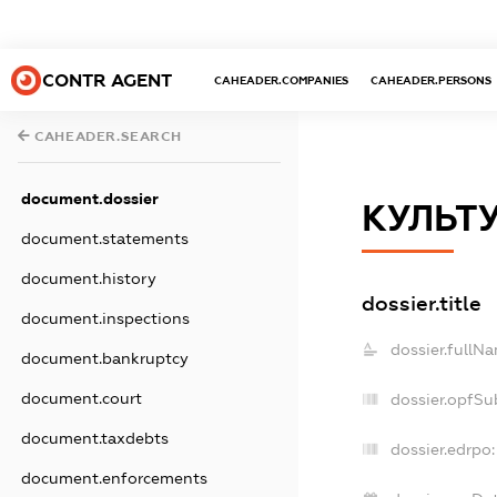
CONTR AGENT
CAHEADER.COMPANIES
CAHEADER.PERSONS
CAHEADER.SEARCH
document.dossier
КУЛЬТ
document.statements
document.history
dossier.title
document.inspections
dossier.fullN
document.bankruptcy
document.court
dossier.opfSu
document.taxdebts
dossier.edrpo:
document.enforcements