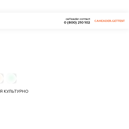
caHeader.contact
CAHEADER.GETTEST
0 (800) 210 102
0
0
ІЯ
КУЛЬТУРНО