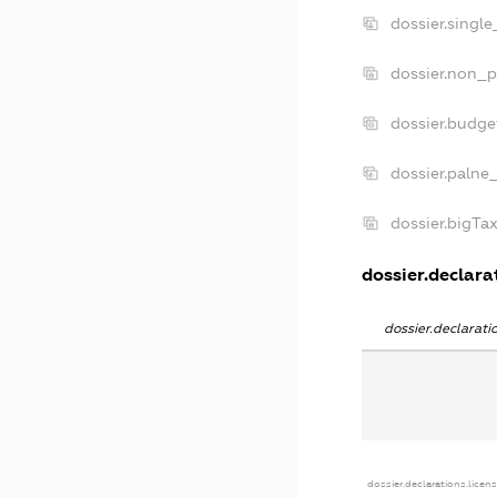
dossier.singl
dossier.non_p
dossier.budg
dossier.palne
dossier.bigT
dossier.declarat
dossier.declarat
dossier.declarations.licen