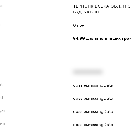
s:
ТЕРНОПІЛЬСЬКА ОБЛ., МІ
БУД. 3 КВ. 10
:
0 грн.
94.99
діяльність інших грома
XXXXXXXXXX
bt
dossier.missingData
bt
dossier.missingData
yer
dossier.missingData
nnul
dossier.missingData