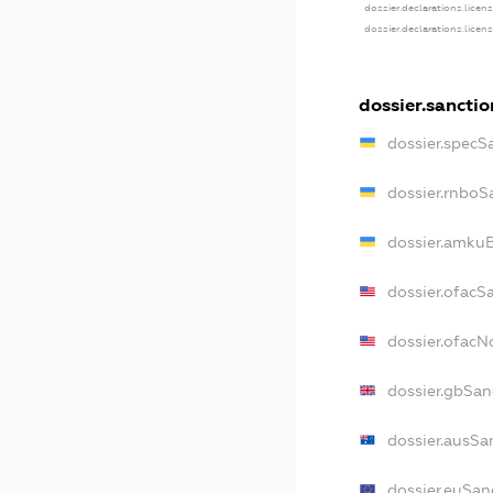
dossier.declarations.licen
dossier.declarations.licen
dossier.sanctio
dossier.specS
dossier.rnboS
dossier.amkuB
dossier.ofacS
dossier.ofac
dossier.gbSan
dossier.ausSa
dossier.euSan