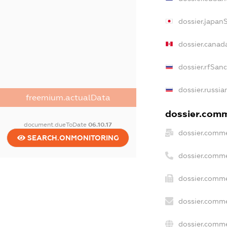
dossier.japan
dossier.canad
dossier.rfSan
dossier.russia
freemium.actualData
dossier.comme
document.dueToDate
06.10.17
dossier.comme
SEARCH.ONMONITORING
dossier.comme
dossier.comme
dossier.comme
dossier.comme