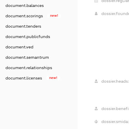
dossier.regDat
document.balances
dossier.foun
document.scorings
new!
document.tenders
document.publicfunds
document.ved
document.semantrum
document.relationships
document.licenses
new!
dossier.heads:
dossier.benefi
dossier.smida: