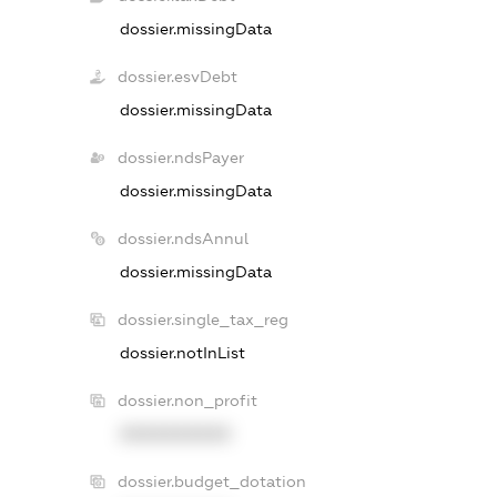
dossier.missingData
dossier.esvDebt
dossier.missingData
dossier.ndsPayer
dossier.missingData
dossier.ndsAnnul
dossier.missingData
dossier.single_tax_reg
dossier.notInList
dossier.non_profit
XXXXXXXXXX
dossier.budget_dotation