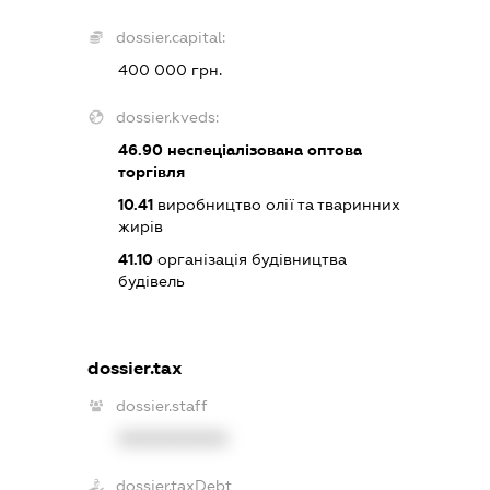
dossier.capital:
400 000 грн.
dossier.kveds:
46.90
неспеціалізована оптова
торгівля
10.41
виробництво олії та тваринних
жирів
41.10
організація будівництва
будівель
dossier.tax
dossier.staff
XXXXXXXXXX
dossier.taxDebt