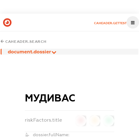
CAHEADER.GETTEST
CAHEADER.SEARCH
document.dossier
МУДИВАС
riskFactors.title
0
0
0
dossier.fullName: