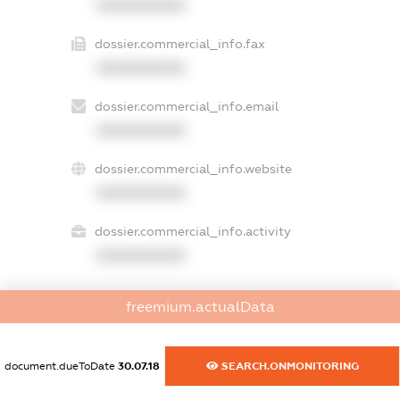
XXXXXXXXXX
dossier.commercial_info.fax
XXXXXXXXXX
dossier.commercial_info.email
XXXXXXXXXX
dossier.commercial_info.website
XXXXXXXXXX
dossier.commercial_info.activity
XXXXXXXXXX
freemium.actualData
freemium.exampleText_1
freemium.exampleText_2
freemium.anonymousPerSearch2
document.dueToDate
30.07.18
SEARCH.ONMONITORING
FREEMIUM.DETAILS