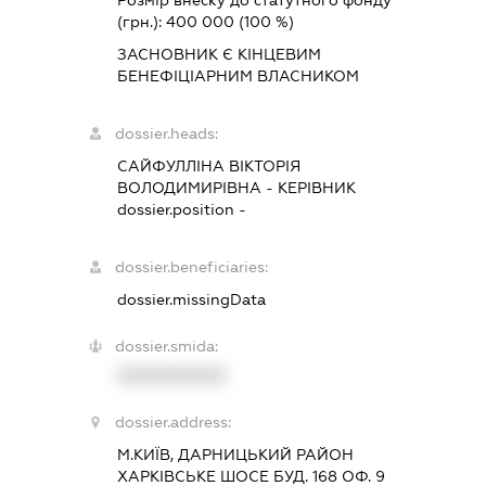
Розмір внеску до статутного фонду
(грн.):
400 000
(100 %)
ЗАСНОВНИК Є КІНЦЕВИМ
БЕНЕФІЦІАРНИМ ВЛАСНИКОМ
dossier.heads:
САЙФУЛЛІНА ВІКТОРІЯ
ВОЛОДИМИРІВНА
-
КЕРІВНИК
dossier.position -
dossier.beneficiaries:
dossier.missingData
dossier.smida:
XXXXXXXXXX
dossier.address:
М.КИЇВ, ДАРНИЦЬКИЙ РАЙОН
ХАРКІВСЬКЕ ШОСЕ БУД. 168 ОФ. 9