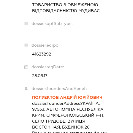
ТОВАРИСТВО З ОБМЕЖЕНОЮ
ВІДПОВІДАЛЬНІСТЮ
МУДИВАС
dossier.opfSubType:
-
dossier.edrpo:
41623292
dossier.regDate:
28.09.17
dossier.foundersAndBenef:
ПОЛУЕКТОВ АНДРІЙ ЮРІЙОВИЧ
dossier.founderAddress
УКРАЇНА,
97533, АВТОНОМНА РЕСПУБЛІКА
КРИМ, СІМФЕРОПОЛЬСЬКИЙ Р-Н,
СЕЛО ТРУДОВЕ, ВУЛИЦЯ
ВОСТОЧНАЯ, БУДИНОК 26