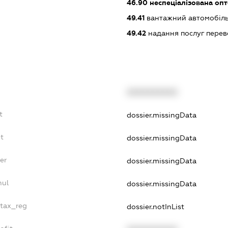
46.90
неспеціалізована опт
49.41
вантажний автомобіль
49.42
надання послуг перев
XXXXXXXXXX
t
dossier.missingData
bt
dossier.missingData
er
dossier.missingData
nul
dossier.missingData
_tax_reg
dossier.notInList