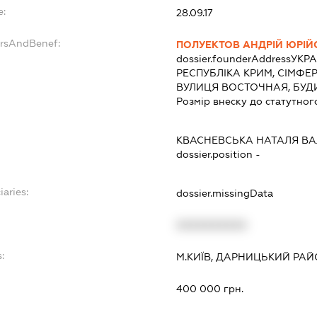
e:
28.09.17
ersAndBenef:
ПОЛУЕКТОВ АНДРІЙ ЮРІ
dossier.founderAddress
УКРА
РЕСПУБЛІКА КРИМ, СІМФЕ
ВУЛИЦЯ ВОСТОЧНАЯ, БУД
Розмір внеску до статутног
КВАСНЕВСЬКА НАТАЛЯ ВА
dossier.position -
iaries:
dossier.missingData
XXXXXXXXXX
:
М.КИЇВ, ДАРНИЦЬКИЙ РАЙО
400 000 грн.