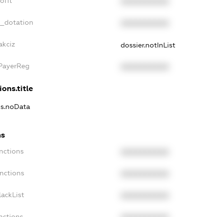
ofit
XXXXXXXXXX
t_dotation
XXXXXXXXXX
akciz
dossier.notInList
xPayerReg
XXXXXXXXXX
ions.title
ns.noData
ns
nctions
XXXXXXXXXX
nctions
XXXXXXXXXX
ackList
XXXXXXXXXX
nctions