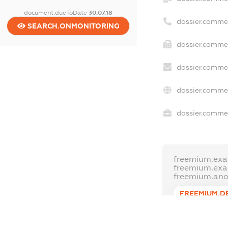
document.dueToDate
30.07.18
dossier.comme
SEARCH.ONMONITORING
dossier.commer
dossier.commer
dossier.commer
dossier.commer
freemium.exa
freemium.ex
freemium.an
FREEMIUM.D