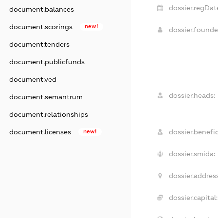
dossier.regDat
document.balances
document.scorings
new!
dossier.found
document.tenders
document.publicfunds
document.ved
dossier.heads:
document.semantrum
document.relationships
document.licenses
new!
dossier.benefic
dossier.smida:
dossier.address
dossier.capital: