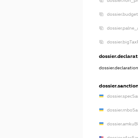
dossier.non_pr
dossier.budge
dossier.palne_
dossier.bigTa
dossier.declarat
dossier.declaratio
dossier.sanctio
dossier.specSa
dossier.rnboSa
dossier.amkuBl
dossier.ofacSa