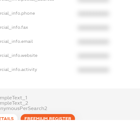
rcial_info.phone
XXXXXXXXXX
cial_info.fax
XXXXXXXXXX
cial_info.email
XXXXXXXXXX
cial_info.website
XXXXXXXXXX
cial_info.activity
XXXXXXXXXX
mpleText_1
ampleText_2
onymousPerSearch2
ETAILS
FREEMIUM.REGISTER