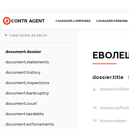
CONTR AGENT
CAHEADER.COMPANIES
CAHEADER.PERSONS
CAHEADER.SEARCH
document.dossier
ЕВОЛЕ
document.statements
document.history
dossier.title
document.inspections
dossier.fullNa
document.bankruptcy
document.court
dossier.opfSu
document.taxdebts
dossier.edrpo:
document.enforcements