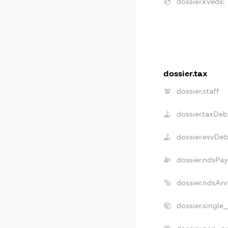
dossier.kveds:
dossier.tax
dossier.staff
dossier.taxDeb
dossier.esvDe
dossier.ndsPay
dossier.ndsAn
dossier.single