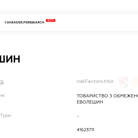
BETA
CAHEADER.PERSSEARCH
ШИН
riskFactors.title
0
0
me:
ТОВАРИСТВО З ОБМЕЖЕН
ЕВОЛЕШИН
bType:
-
41623711