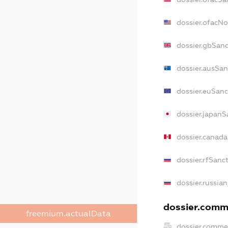
dossier.ofacN
dossier.gbSan
dossier.ausSan
dossier.euSanc
dossier.japanS
dossier.canad
dossier.rfSanc
dossier.russia
dossier.comme
freemium.actualData
dossier.comme