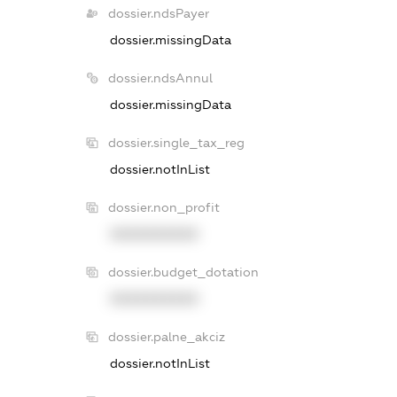
dossier.ndsPayer
dossier.missingData
dossier.ndsAnnul
dossier.missingData
dossier.single_tax_reg
dossier.notInList
dossier.non_profit
XXXXXXXXXX
dossier.budget_dotation
XXXXXXXXXX
dossier.palne_akciz
dossier.notInList