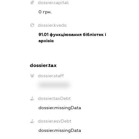
dossier.capital:
0 грн.
dossier.kveds:
91.01
функціювання бібліотек і
архівів
dossier.tax
dossier.staff
XXXXXXXXXX
dossier.taxDebt
dossier.missingData
dossier.esvDebt
dossier.missingData