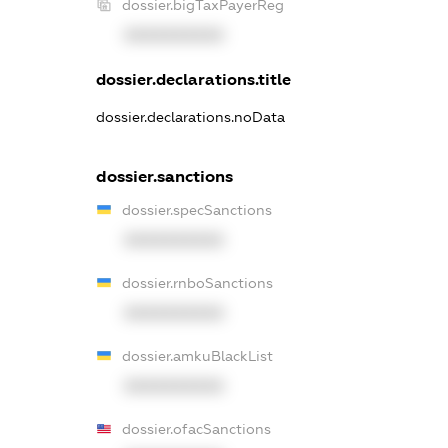
dossier.bigTaxPayerReg
XXXXXXXXXX
dossier.declarations.title
dossier.declarations.noData
dossier.sanctions
dossier.specSanctions
XXXXXXXXXX
dossier.rnboSanctions
XXXXXXXXXX
dossier.amkuBlackList
XXXXXXXXXX
dossier.ofacSanctions