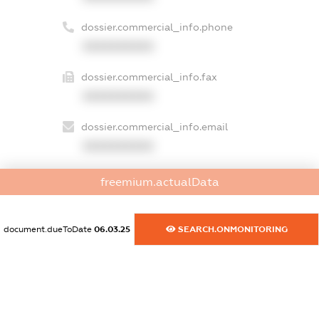
dossier.commercial_info.phone
XXXXXXXXXX
dossier.commercial_info.fax
XXXXXXXXXX
dossier.commercial_info.email
XXXXXXXXXX
dossier.commercial_info.website
freemium.actualData
XXXXXXXXXX
dossier.commercial_info.activity
document.dueToDate
06.03.25
SEARCH.ONMONITORING
XXXXXXXXXX
freemium.exampleText_1