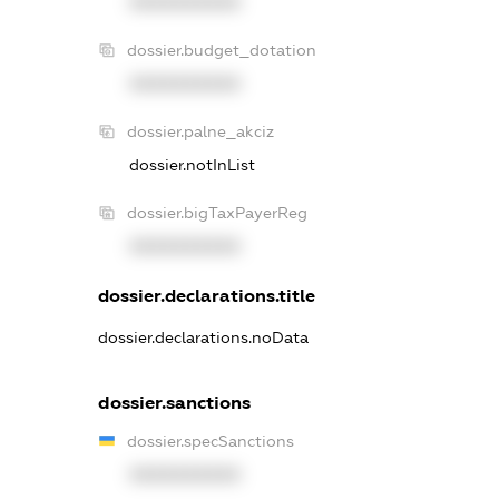
XXXXXXXXXX
dossier.budget_dotation
XXXXXXXXXX
dossier.palne_akciz
dossier.notInList
dossier.bigTaxPayerReg
XXXXXXXXXX
dossier.declarations.title
dossier.declarations.noData
dossier.sanctions
dossier.specSanctions
XXXXXXXXXX