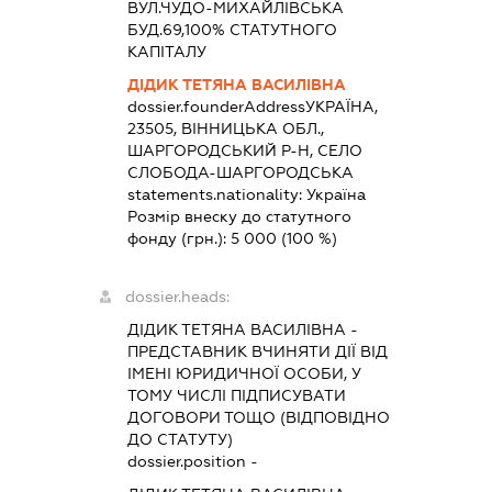
ВУЛ.ЧУДО-МИХАЙЛІВСЬКА
БУД.69,100% СТАТУТНОГО
КАПІТАЛУ
ДІДИК ТЕТЯНА ВАСИЛІВНА
dossier.founderAddress
УКРАЇНА,
23505, ВІННИЦЬКА ОБЛ.,
ШАРГОРОДСЬКИЙ Р-Н, СЕЛО
СЛОБОДА-ШАРГОРОДСЬКА
statements.nationality:
Україна
Розмір внеску до статутного
фонду (грн.):
5 000
(100 %)
dossier.heads:
ДІДИК ТЕТЯНА ВАСИЛІВНА
-
ПРЕДСТАВНИК
ВЧИНЯТИ ДІЇ ВІД
ІМЕНІ ЮРИДИЧНОЇ ОСОБИ, У
ТОМУ ЧИСЛІ ПІДПИСУВАТИ
ДОГОВОРИ ТОЩО (ВІДПОВІДНО
ДО СТАТУТУ)
dossier.position -