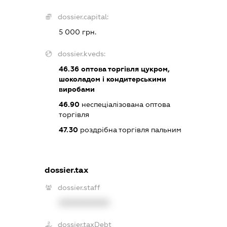
dossier.capital:
5 000 грн.
dossier.kveds:
46.36
оптова торгівля цукром,
шоколадом і кондитерськими
виробами
46.90
неспеціалізована оптова
торгівля
47.30
роздрібна торгівля пальним
dossier.tax
dossier.staff
XXXXXXXXXX
dossier.taxDebt