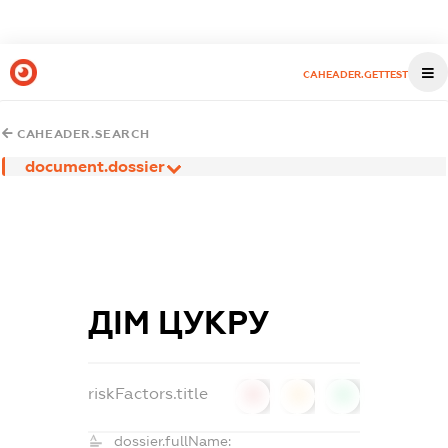
CAHEADER.GETTEST
CAHEADER.SEARCH
document.dossier
ДІМ ЦУКРУ
riskFactors.title
0
0
0
dossier.fullName: