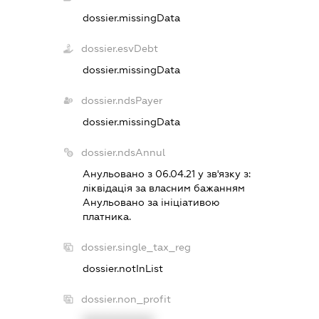
dossier.missingData
dossier.esvDebt
dossier.missingData
dossier.ndsPayer
dossier.missingData
dossier.ndsAnnul
Анульовано з 06.04.21 у зв'язку з:
лiквiдацiя за власним бажанням
Анульовано за iнiцiативою
платника.
dossier.single_tax_reg
dossier.notInList
dossier.non_profit