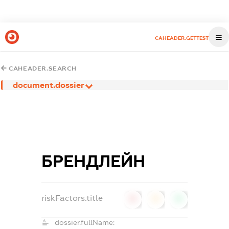
CAHEADER.GETTEST
CAHEADER.SEARCH
document.dossier
БРЕНДЛЕЙН
riskFactors.title
0
0
0
dossier.fullName: