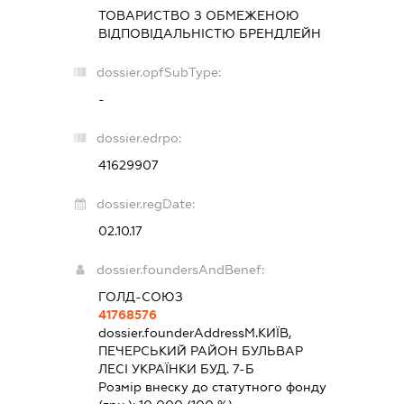
ТОВАРИСТВО З ОБМЕЖЕНОЮ
ВІДПОВІДАЛЬНІСТЮ
БРЕНДЛЕЙН
dossier.opfSubType:
-
dossier.edrpo:
41629907
dossier.regDate:
02.10.17
dossier.foundersAndBenef:
ГОЛД-СОЮЗ
41768576
dossier.founderAddress
М.КИЇВ,
ПЕЧЕРСЬКИЙ РАЙОН БУЛЬВАР
ЛЕСІ УКРАЇНКИ БУД. 7-Б
Розмір внеску до статутного фонду