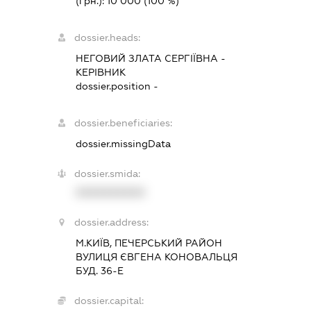
(грн.):
10 000
(100 %)
dossier.heads:
НЕГОВИЙ ЗЛАТА СЕРГІЇВНА
-
КЕРІВНИК
dossier.position -
dossier.beneficiaries:
dossier.missingData
dossier.smida:
XXXXXXXXXX
dossier.address:
М.КИЇВ, ПЕЧЕРСЬКИЙ РАЙОН
ВУЛИЦЯ ЄВГЕНА КОНОВАЛЬЦЯ
БУД. 36-Е
dossier.capital: