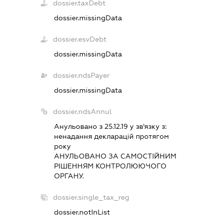
dossier.taxDebt
dossier.missingData
dossier.esvDebt
dossier.missingData
dossier.ndsPayer
dossier.missingData
dossier.ndsAnnul
Анульовано з 25.12.19 у зв'язку з:
ненадання декларацiй протягом
року
АНУЛЬОВАНО ЗА САМОСТIЙНИМ
РIШЕННЯМ КОНТРОЛЮЮЧОГО
ОРГАНУ.
dossier.single_tax_reg
dossier.notInList