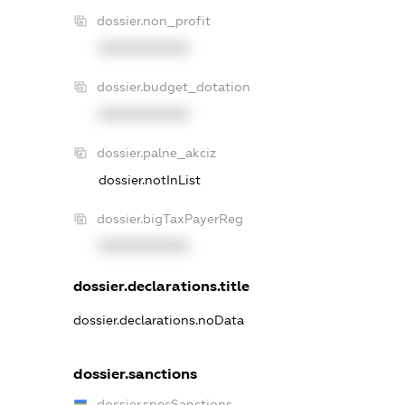
dossier.non_profit
XXXXXXXXXX
dossier.budget_dotation
XXXXXXXXXX
dossier.palne_akciz
dossier.notInList
dossier.bigTaxPayerReg
XXXXXXXXXX
dossier.declarations.title
dossier.declarations.noData
dossier.sanctions
dossier.specSanctions