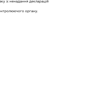
зку з:
ненадання декларацiй
онтролюючого органу.