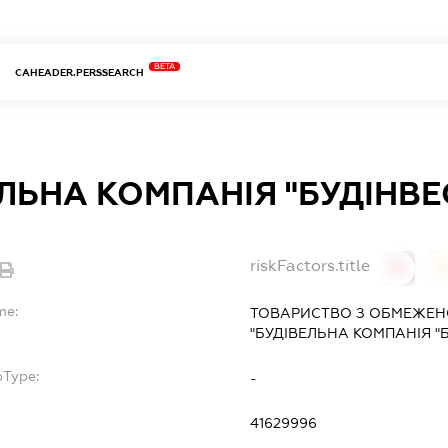
BETA
CAHEADER.PERSSEARCH
ЛЬНА КОМПАНІЯ "БУДІНВЕ
riskFactors.title
0
0
me:
ТОВАРИСТВО З ОБМЕЖЕН
"БУДІВЕЛЬНА КОМПАНІЯ "Б
bType:
-
41629996