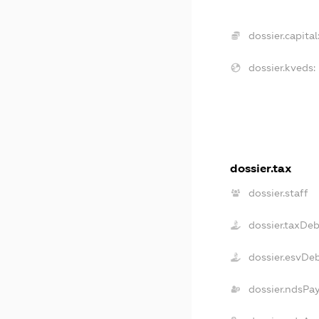
dossier.capital
dossier.kveds:
dossier.tax
dossier.staff
dossier.taxDeb
dossier.esvDe
dossier.ndsPa