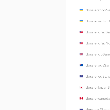
dossier.rnboS
dossier.amkuB
dossier.ofacS
dossier.ofacN
dossier.gbSan
dossier.ausSa
dossier.euSan
dossier.japan
dossier.canad
dossier.rfSanc