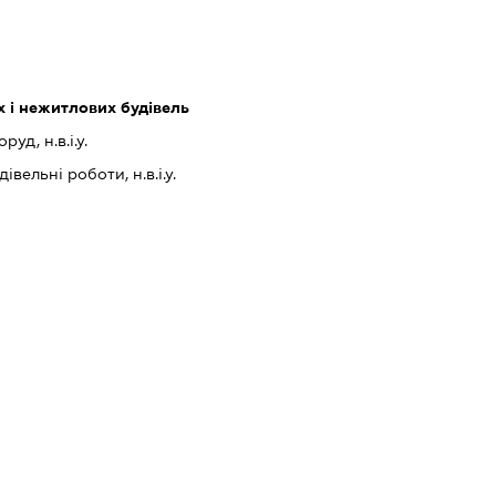
 і нежитлових будівель
уд, н.в.і.у.
івельні роботи, н.в.і.у.