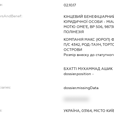
e:
02.10.17
ersAndBenef:
КІНЦЕВИЙ БЕНЕФІЦІАРНИ
ЮРИДИЧНОЇ ОСОБИ - МІАЛ
МОТЮ ОМЕ’Е, ВР 506, 987
ПОЛІНЕЗІЯ
КОМПАНІЯ МАКС (ЮРОП) Ф
П/С 4342, РОД-ТАУН, ТОРТ
ОСТРОВИ
Розмір внеску до статутног
БХАТТІ МУХАММАД АШИК
dossier.position -
iaries:
dossier.missingData
XXXXXXXXXX
s:
УКРАЇНА, 03164, МІСТО КИЇ