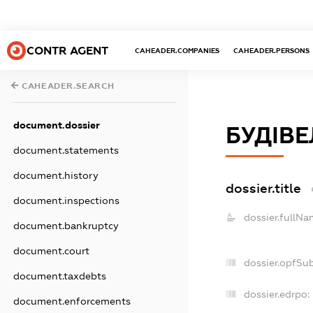
CONTR AGENT
CAHEADER.COMPANIES
CAHEADER.PERSONS
CAHEADER.SEARCH
document.dossier
БУДІВЕ
document.statements
document.history
dossier.title
document.inspections
dossier.fullNa
document.bankruptcy
document.court
dossier.opfSu
document.taxdebts
dossier.edrpo:
document.enforcements