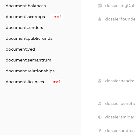
dossier.regDat
document.balances
document.scorings
new!
dossier.found
document.tenders
document.publicfunds
document.ved
document.semantrum
document.relationships
dossier.heads:
document.licenses
new!
dossier.benefic
dossier.smida:
dossier.addres