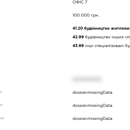
ОФІС 7
:
100 000 грн.
41.20
будівництво житлових
42.99
будівництво інших спор
43.99
інші спеціалізовані буд
XXXXXXXXXX
t
dossier.missingData
bt
dossier.missingData
yer
dossier.missingData