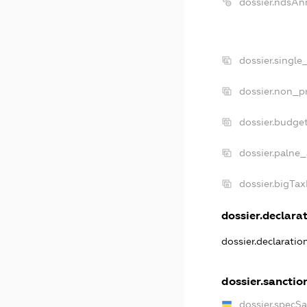
dossier.ndsAn
dossier.single
dossier.non_pr
dossier.budge
dossier.palne_
dossier.bigTa
dossier.declarat
dossier.declarati
dossier.sanctio
dossier.specS