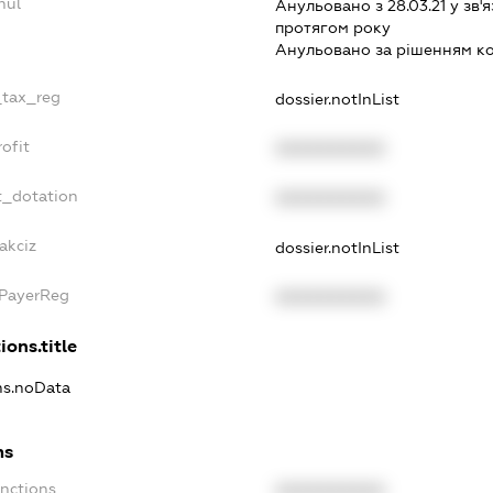
nul
Анульовано з 28.03.21 у зв'я
протягом року
Анульовано за рiшенням к
_tax_reg
dossier.notInList
ofit
XXXXXXXXXX
t_dotation
XXXXXXXXXX
akciz
dossier.notInList
xPayerReg
XXXXXXXXXX
ions.title
ons.noData
ns
anctions
XXXXXXXXXX